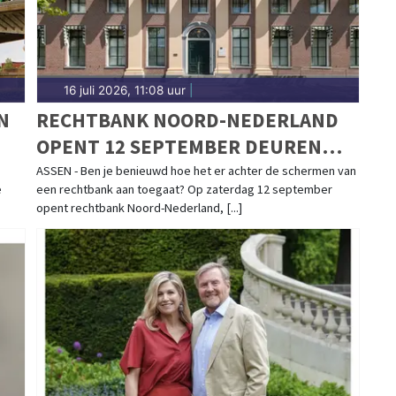
16 juli 2026, 11:08 uur
|
N
RECHTBANK NOORD-NEDERLAND
OPENT 12 SEPTEMBER DEUREN
TIJDENS OPEN DAG IN ASSEN
ASSEN - Ben je benieuwd hoe het er achter de schermen van
e
een rechtbank aan toegaat? Op zaterdag 12 september
opent rechtbank Noord-Nederland, [...]