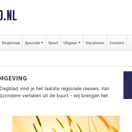
D.NL
Regionaal
Specials
Sport
Uitgaan
Vacatures
Contact
OMGEVING
Dagblad vind je het laatste regionale nieuws. Van
bijzondere verhalen uit de buurt - wij brengen het
Tynaarlo, Midden-Drenthe, Aa en Hunze en andere