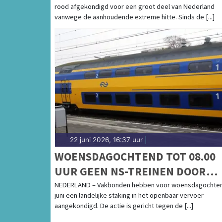
rood afgekondigd voor een groot deel van Nederland
vanwege de aanhoudende extreme hitte. Sinds de [...]
22 juni 2026, 16:37 uur
|
WOENSDAGOCHTEND TOT 08.00
UUR GEEN NS-TREINEN DOOR
LANDELIJKE STAKING
NEDERLAND – Vakbonden hebben voor woensdagochten
juni een landelijke staking in het openbaar vervoer
aangekondigd. De actie is gericht tegen de [...]