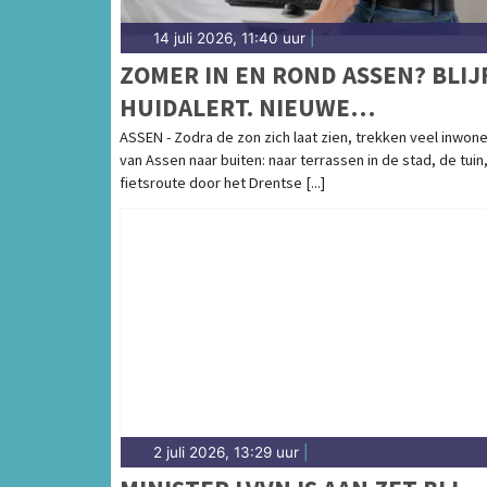
14 juli 2026, 11:40 uur
|
ZOMER IN EN ROND ASSEN? BLIJ
HUIDALERT. NIEUWE
HUIDKANKERCAMPAGNE GESTAR
ASSEN - Zodra de zon zich laat zien, trekken veel inwon
van Assen naar buiten: naar terrassen in de stad, de tuin
fietsroute door het Drentse [...]
2 juli 2026, 13:29 uur
|