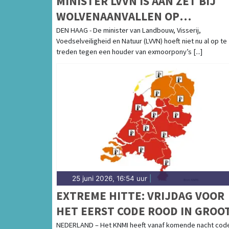
MINISTER LVVN IS AAN ZET BIJ
WOLVENAANVALLEN OP
PONYVEULENS IN DRENTS-FRIES
DEN HAAG - De minister van Landbouw, Visserij,
Voedselveiligheid en Natuur (LVVN) hoeft niet nu al op te
WOLD
treden tegen een houder van exmoorpony’s [...]
25 juni 2026, 16:54 uur
|
EXTREME HITTE: VRIJDAG VOOR
HET EERST CODE ROOD IN GROO
DEEL VAN HET LAND
NEDERLAND – Het KNMI heeft vanaf komende nacht cod