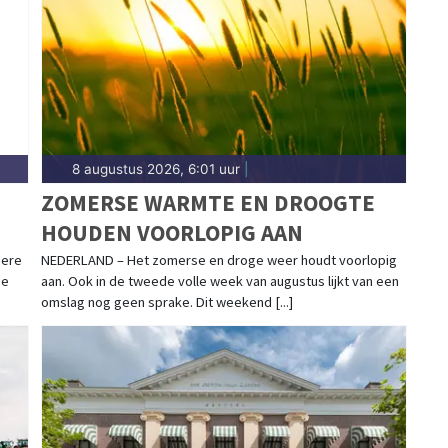
8 augustus 2026, 6:01 uur
|
ZOMERSE WARMTE EN DROOGTE
HOUDEN VOORLOPIG AAN
N
dere
NEDERLAND – Het zomerse en droge weer houdt voorlopig
de
aan. Ook in de tweede volle week van augustus lijkt van een
omslag nog geen sprake. Dit weekend [...]