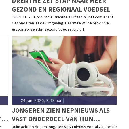
DRENTHE ZET STAP NAAR MEER
GEZOND EN REGIONAAL VOEDSEL
E
DRENTHE - De provincie Drenthe sluit aan bij het convenant
Gezond Eten uit de Omgeving. Daarmee wil de provincie
ervoor zorgen dat gezond voedsel uit [...]
24 juni 2026, 7:47 uur
|
JONGEREN ZIEN NEPNIEUWS ALS
T
VAST ONDERDEEL VAN HUN
ONLINE WERELD
e
Ruim acht op de tien jongeren volgt nieuws vooral via sociale