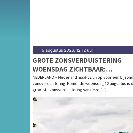
Drentse gemeenten.
9 augustus 2026, 12:12 uur
|
GROTE ZONSVERDUISTERING
WOENSDAG ZICHTBAAR:
WEERSOMSTANDIGHEDEN LIJKE
NEDERLAND – Nederland maakt zich op voor een bijzon
zonsverduistering. Komende woensdag 12 augustus is 
GUNSTIG
grootste zonsverduistering van deze [...]