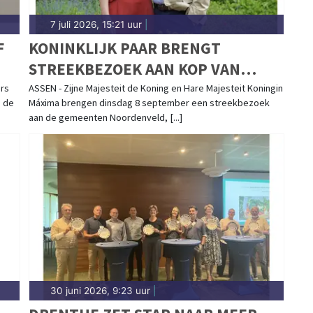
7 juli 2026, 15:21 uur
|
F
KONINKLIJK PAAR BRENGT
STREEKBEZOEK AAN KOP VAN
T
DRENTHE
ers
ASSEN - Zijne Majesteit de Koning en Hare Majesteit Koningin
, de
Máxima brengen dinsdag 8 september een streekbezoek
aan de gemeenten Noordenveld, [...]
30 juni 2026, 9:23 uur
|