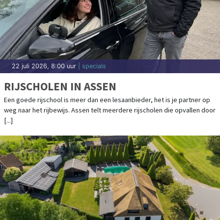
22 juli 2026, 8:00 uur
| specials
RIJSCHOLEN IN ASSEN
Een goede rijschool is meer dan een lesaanbieder, het is je partner op
weg naar het rijbewijs. Assen telt meerdere rijscholen die opvallen door
[...]