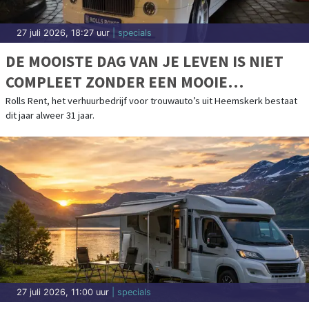
27 juli 2026, 18:27 uur
| specials
DE MOOISTE DAG VAN JE LEVEN IS NIET
COMPLEET ZONDER EEN MOOIE
TROUWAUTO
Rolls Rent, het verhuurbedrijf voor trouwauto’s uit Heemskerk bestaat
dit jaar alweer 31 jaar.
27 juli 2026, 11:00 uur
| specials