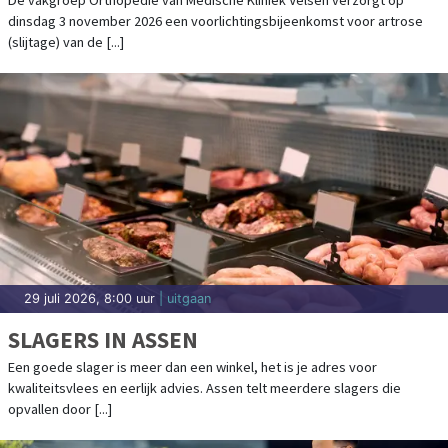
SCHOUDER IN MEDISCHE KLINIEK VELSEN
dinsdag 3 november 2026 een voorlichtingsbijeenkomst voor artrose
(slijtage) van de [...]
29 juli 2026, 8:00 uur
| uitgaan
SLAGERS IN ASSEN
Een goede slager is meer dan een winkel, het is je adres voor
kwaliteitsvlees en eerlijk advies. Assen telt meerdere slagers die
opvallen door [...]