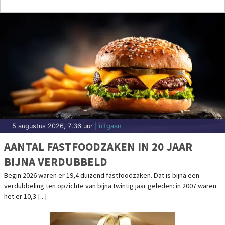
5 augustus 2026, 7:36 uur
| uitgaan
AANTAL FASTFOODZAKEN IN 20 JAAR
BIJNA VERDUBBELD
Begin 2026 waren er 19,4 duizend fastfoodzaken. Dat is bijna een
verdubbeling ten opzichte van bijna twintig jaar geleden: in 2007 waren
het er 10,3 [...]