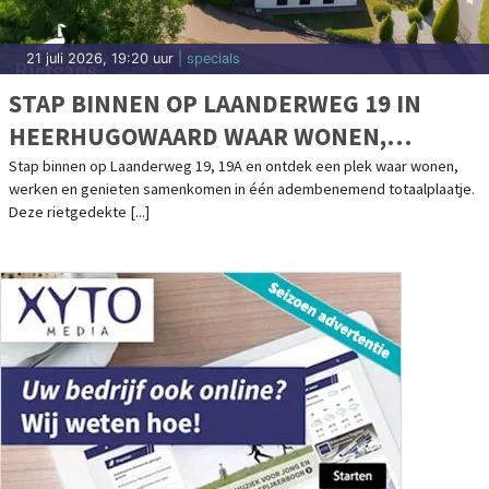
21 juli 2026, 19:20 uur
| specials
STAP BINNEN OP LAANDERWEG 19 IN
HEERHUGOWAARD WAAR WONEN,
WERKEN EN GENIETEN SAMENKOMEN
Stap binnen op Laanderweg 19, 19A en ontdek een plek waar wonen,
werken en genieten samenkomen in één adembenemend totaalplaatje.
Deze rietgedekte [...]