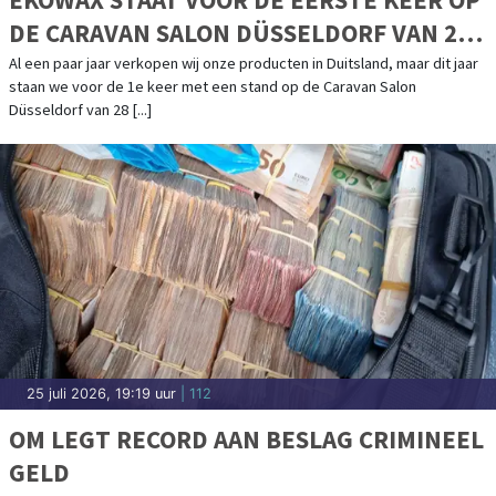
DE CARAVAN SALON DÜSSELDORF VAN 28
AUGUSTUS T/M 6 SEPTEMBER
Al een paar jaar verkopen wij onze producten in Duitsland, maar dit jaar
staan we voor de 1e keer met een stand op de Caravan Salon
Düsseldorf van 28 [...]
25 juli 2026, 19:19 uur
| 112
OM LEGT RECORD AAN BESLAG CRIMINEEL
GELD