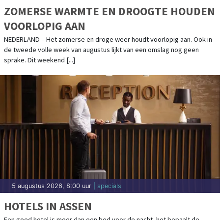
ZOMERSE WARMTE EN DROOGTE HOUDEN
VOORLOPIG AAN
NEDERLAND – Het zomerse en droge weer houdt voorlopig aan. Ook in
de tweede volle week van augustus lijkt van een omslag nog geen
sprake. Dit weekend [...]
5 augustus 2026, 8:00 uur
| specials
HOTELS IN ASSEN
Een goed hotel is meer dan een bed voor de nacht, het bepaalt de