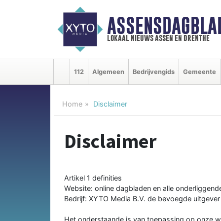
ASSENSDAGBLA
lokaal nieuws assen en drenthe
112
Algemeen
Bedrijvengids
Gemeente
Home
Disclaimer
Disclaimer
Artikel 1 definities
Website: online dagbladen en alle onderliggend
Bedrijf: XYTO Media B.V. de bevoegde uitgever
Het onderstaande is van toepassing op onze we