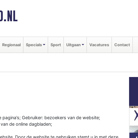
D.NL
Regionaal
Specials
Sport
Uitgaan
Vacatures
Contact
e pagina’s; Gebruiker: bezoekers van de website;
 van de online dagbladen;
bsite. Door de website te gebruiken stemt u in met deze