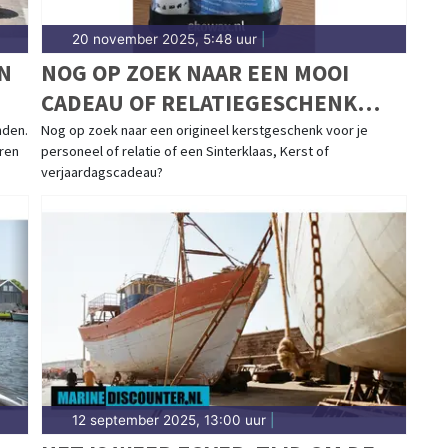
20 november 2025, 5:48 uur
|
N
NOG OP ZOEK NAAR EEN MOOI
CADEAU OF RELATIEGESCHENK
VOOR DE FEESTDAGEN?
nden.
Nog op zoek naar een origineel kerstgeschenk voor je
ren
personeel of relatie of een Sinterklaas, Kerst of
verjaardagscadeau?
12 september 2025, 13:00 uur
|