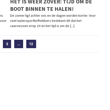
HET IS WEER ZOVER: TIJD OM DE
BOOT BINNEN TE HALEN!
ms
De zomer ligt achter ons en de dagen worden korter. Voor
 voor
veel watersportliefhebbers betekent dit dat het
vaarseizoen erop zit en het tijd is om de [...]
)
3
...
12