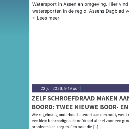
Watersport in Assen en omgeving. Hier vind 
watersporten in de regio. Assens Dagblad v
22 juli 2026, 9:19 uur
|
ZELF SCHROEFDRAAD MAKEN AA
BOORD: TWEE NIEUWE BOOR- EN
TAPSETS VOOR BOOTONDERHOU
Wie regelmatig onderhoud uitvoert aan een boot, weet 
een klein beschadigd schroefdraad al snel voor een gro
probleem kan zorgen. Een bout die [...]