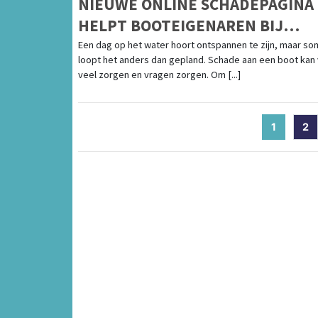
NIEUWE ONLINE SCHADEPAGINA
HELPT BOOTEIGENAREN BIJ
SCHADEAFHANDELING
Een dag op het water hoort ontspannen te zijn, maar so
loopt het anders dan gepland. Schade aan een boot kan
veel zorgen en vragen zorgen. Om [...]
1
(current
2