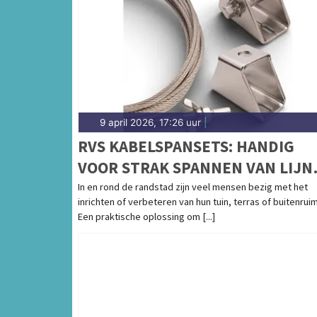
9 april 2026, 17:26 uur
|
RVS KABELSPANSETS: HANDIG
VOOR STRAK SPANNEN VAN LIJN
AAN LAND
In en rond de randstad zijn veel mensen bezig met het
inrichten of verbeteren van hun tuin, terras of buitenrui
Een praktische oplossing om [...]