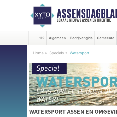
ASSENSDAGBLA
lokaal nieuws assen en drenthe
112
Algemeen
Bedrijvengids
Gemeente
Home
Specials
Watersport
WATERSPORT ASSEN EN OMGEV