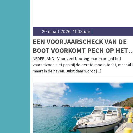
20 maart 2026, 11:03 uur
|
EEN VOORJAARSCHECK VAN DE
BOOT VOORKOMT PECH OP HET
WATER
NEDERLAND - Voor veel booteigenaren begint het
vaarseizoen niet pas bij de eerste mooie tocht, maar al 
maart in de haven. Juist daar wordt [...]