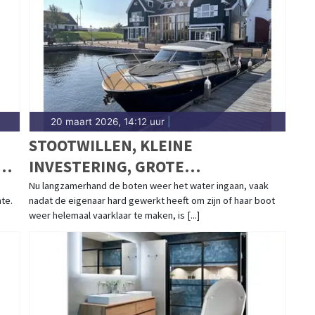
20 maart 2026, 14:12 uur
|
STOOTWILLEN, KLEINE
EN
INVESTERING, GROTE
BESCHERMING VOOR UW BOOT
Nu langzamerhand de boten weer het water ingaan, vaak
mte.
nadat de eigenaar hard gewerkt heeft om zijn of haar boot
weer helemaal vaarklaar te maken, is [...]