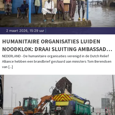
2 maart 2026, 15:29 uur
|
HUMANITAIRE ORGANISATIES LUIDEN
NOODKLOK: DRAAI SLUITING AMBASSADE
ZUID-SOEDAN TERUG
NEDERLAND - De humanitaire organisaties verenigd in de Dutch Relief
Alliance hebben een brandbrief gestuurd aan ministers Tom Berendsen
van [...]