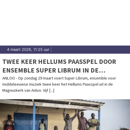
4 maart 2026, 11:25 uur
|
TWEE KEER HELLUMS PAASSPEL DOOR
ENSEMBLE SUPER LIBRUM IN DE
MAGNUSKERK ANLOO OP ZONDAG 29
ANLOO - Op zondag 29 maart voert Super Librum, ensemble voor
middeleeuwse muziek twee keer het Hellums Paasspel uit in de
MAART
Magnuskerk van Anloo. Vijf [...]