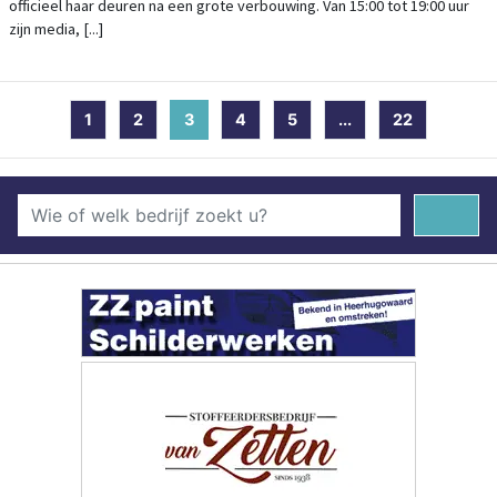
officieel haar deuren na een grote verbouwing. Van 15:00 tot 19:00 uur
zijn media, [...]
1
2
3
(current)
4
5
...
22