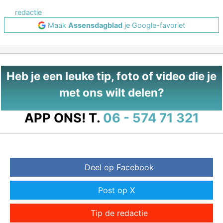
redactie
Maak
Assensdagblad
je Google-favoriet
Heb je een leuke tip, foto of video die je
met ons wilt delen?
APP ONS!
T.
06 - 574 71 321
Deel op Facebook
Post op X
Tip de redactie