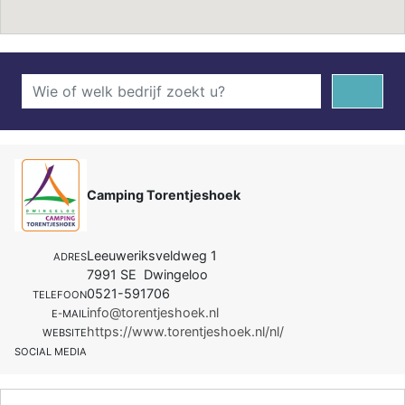
Camping Torentjeshoek
Leeuweriksveldweg 1
ADRES
7991 SE Dwingeloo
0521-591706
TELEFOON
info@torentjeshoek.nl
E-MAIL
https://www.torentjeshoek.nl/nl/
WEBSITE
SOCIAL MEDIA