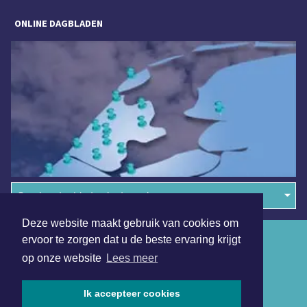
ONLINE DAGBLADEN
Overige dagbladen in de regio
Deze website maakt gebruik van cookies om
Algemene voorwaarden
ervoor te zorgen dat u de beste ervaring krijgt
op onze website
Lees meer
Disclaimer
Privacy Statement
Ik accepteer cookies