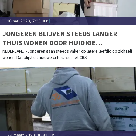
10 mei 2023, 7:05 uur
|
JONGEREN BLIJVEN STEEDS LANGER
THUIS WONEN DOOR HUIDIGE
HUIZENMARKT EN SCHULDENLAST
NEDERLAND - Jongeren gaan steeds vaker op latere leeftijd op zichzelf
wonen. Dat blijkt uit nieuwe cijfers van het CBS.
29 maart 2023, 16:41 uur
|