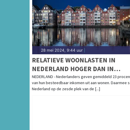
28 mei 2024, 9:44 uur
|
RELATIEVE WOONLASTEN IN
NEDERLAND HOGER DAN IN
MEESTE EU-LANDENWONEN
NEDERLAND - Nederlanders geven gemiddeld 23 procen
van hun besteedbaar inkomen uit aan wonen. Daarmee s
Nederland op de zesde plek van de [...]