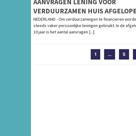
AANVRAGEN LENING VOOR
VERDUURZAMEN HUIS AFGELOP
10 JAAR VERACHTVOUDIGD
NEDERLAND - Om verduurzamingen te financieren word
steeds vaker persoonlijke leningen gebruikt. In de afge
10 jaar is het aantal aanvragen [...]
1
...
5