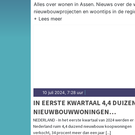
Alles over wonen in Assen. Nieuws over de
nieuwbouwprojecten en woontips in de regi
10 juli 2024, 7:28 uur
|
IN EERSTE KWARTAAL 4,4 DUIZE
NIEUWBOUWWONINGEN
VERKOCHT
NEDERLAND - In het eerste kwartaal van 2024 werden er 
Nederland ruim 4,4 duizend nieuwbouw koopwoningen
verkocht, 34 procent meer dan een jaar [...]