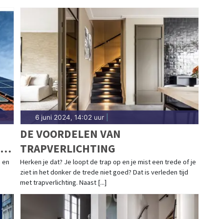
6 juni 2024, 14:02 uur
|
DE VOORDELEN VAN
L
TRAPVERLICHTING
 en
Herken je dat? Je loopt de trap op en je mist een trede of je
ziet in het donker de trede niet goed? Dat is verleden tijd
met trapverlichting. Naast [...]