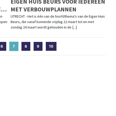
EIGEN HUIS BEURS VOOR IEDEREEN
EN
MET VERBOUWPLANNEN
en
UTRECHT - Het is één van de hoofdthema’s van de Eigen Huis
lopen
Beurs, die vanaf komende vrijdag 22 maart tot en met
zondag 24 maart wordt gehouden in de [...]
6
7
(current)
8
9
10