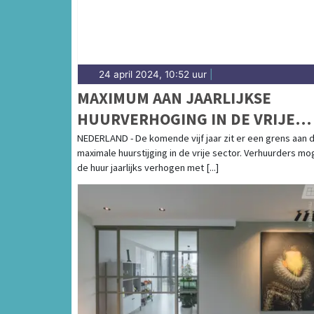
24 april 2024, 10:52 uur
|
MAXIMUM AAN JAARLIJKSE
HUURVERHOGING IN DE VRIJE
SECTOR BLIJFT GELDEN TOT 1 M
NEDERLAND - De komende vijf jaar zit er een grens aan 
maximale huurstijging in de vrije sector. Verhuurders m
2029
de huur jaarlijks verhogen met [...]