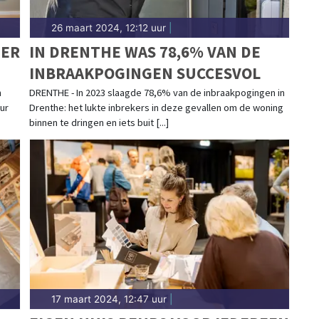
26 maart 2024, 12:12 uur
|
MER
IN DRENTHE WAS 78,6% VAN DE
INBRAAKPOGINGEN SUCCESVOL
n
DRENTHE - In 2023 slaagde 78,6% van de inbraakpogingen in
eur
Drenthe: het lukte inbrekers in deze gevallen om de woning
binnen te dringen en iets buit [...]
17 maart 2024, 12:47 uur
|