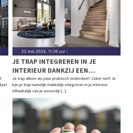
23 mei 2024, 11:36 uur
|
JE TRAP INTEGREREN IN JE
INTERIEUR DANKZIJ EEN
TRAPRENOVATIE
t
Je trap alleen als puur praktisch onderdeel? Zeker niet! Je
taat
kan je trap namelijk makkelijk integreren in je interieur.
Afhankelijk van je woonstijl [...]