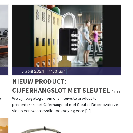
5 april 2024, 14:53 uur
|
NIEUW PRODUCT:
CIJFERHANGSLOT MET SLEUTEL -
VOOR WATERSPORTLIEFHEBBERS
e
We zijn opgetogen om ons nieuwste product te
e
presenteren: het Cijferhangslot met Sleutel. Dit innovatieve
slot is een waardevolle toevoeging voor [...]