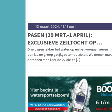
13 maart 2024, 11:11 uur
|
PASEN (29 MRT.-1 APRIL):
EXCLUSIEVE ZEILTOCHT OP
TRADITIONELE KLIPPER DE "
Drie dagen lekker het water op en het voorjaar vieren m
een kleine groep gelijkgestemde zielen. We nemen max.
VRIENDENTROUW".
personen mee i.p.v. de 22 die er [...]