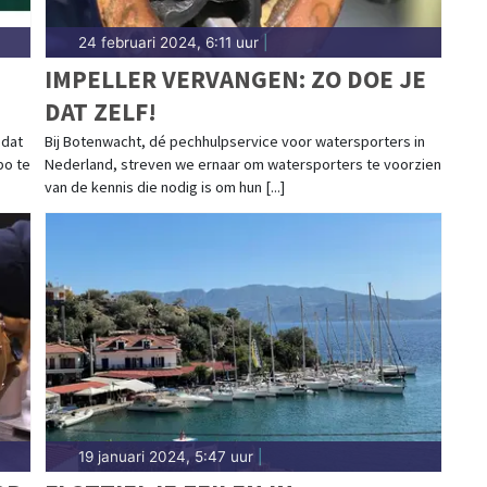
24 februari 2024, 6:11 uur
|
IMPELLER VERVANGEN: ZO DOE JE
DAT ZELF!
 dat
Bij Botenwacht, dé pechhulpservice voor watersporters in
po te
Nederland, streven we ernaar om watersporters te voorzien
van de kennis die nodig is om hun [...]
19 januari 2024, 5:47 uur
|