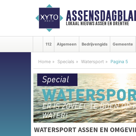
ASSENSDAGBLA
lokaal nieuws assen en drenthe
112
Algemeen
Bedrijvengids
Gemeente
Home
Specials
Watersport
Pagina 5
WATERSPORT ASSEN EN OMGEV