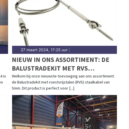
27 maart 2024, 17:25 uur
|
NIEUW IN ONS ASSORTIMENT: DE
BALUSTRADEKIT MET RVS
STAALKABEL VAN 5MM
4 is
Welkom bij onze nieuwste toevoeging aan ons assortiment:
en
de Balustradekit met roestvrijstalen (RVS) staalkabel van
5mm. Dit product is perfect voor [...]