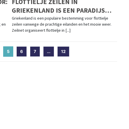
OR:
FLOTTIELJE ZEILEN IN
GRIEKENLAND IS EEN PARADIJS
VOOR ZEILERS
Griekenland is een populaire bestemming voor flottielje
g en
zeilen vanwege de prachtige eilanden en het mooie weer.
Zeilnet organiseert flottielje in [...]
5
(current)
6
7
...
12