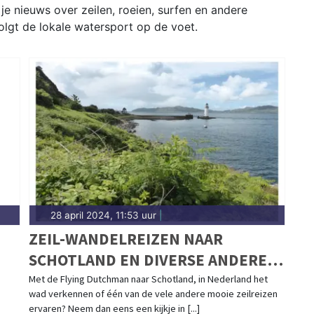
je nieuws over zeilen, roeien, surfen en andere
olgt de lokale watersport op de voet.
28 april 2024, 11:53 uur
|
ZEIL-WANDELREIZEN NAAR
SCHOTLAND EN DIVERSE ANDERE
ZEILREIZEN BIJ ZEILEN MET INI
Met de Flying Dutchman naar Schotland, in Nederland het
wad verkennen of één van de vele andere mooie zeilreizen
ervaren? Neem dan eens een kijkje in [...]