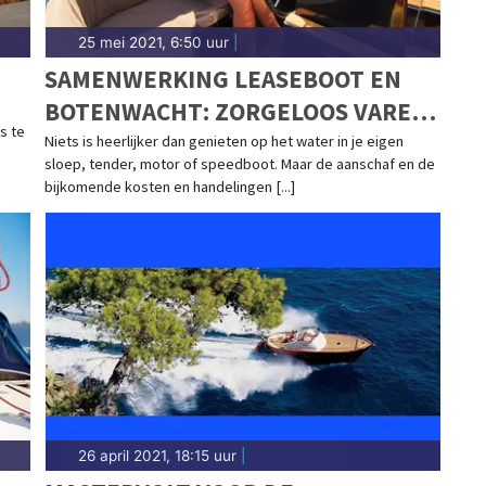
25 mei 2021, 6:50 uur
|
SAMENWERKING LEASEBOOT EN
BOTENWACHT: ZORGELOOS VAREN
s te
VOOR EEN VAST BEDRAG PER
Niets is heerlijker dan genieten op het water in je eigen
sloep, tender, motor of speedboot. Maar de aanschaf en de
MAAND
bijkomende kosten en handelingen [...]
26 april 2021, 18:15 uur
|