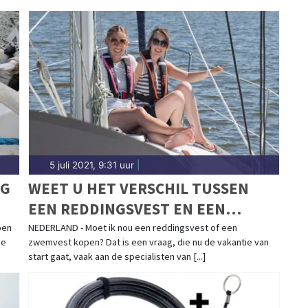
5 juli 2021, 9:31 uur
|
NG
WEET U HET VERSCHIL TUSSEN
EEN REDDINGSVEST EN EEN
ZWEMVEST?
ben
NEDERLAND - Moet ik nou een reddingsvest of een
me
zwemvest kopen? Dat is een vraag, die nu de vakantie van
start gaat, vaak aan de specialisten van [...]