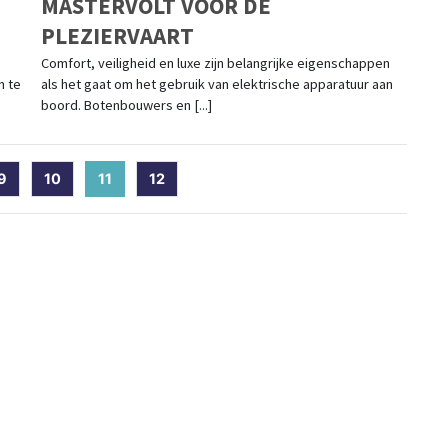
MASTERVOLT VOOR DE
PLEZIERVAART
Comfort, veiligheid en luxe zijn belangrijke eigenschappen
m te
als het gaat om het gebruik van elektrische apparatuur aan
boord. Botenbouwers en [...]
9
10
11
(current)
12