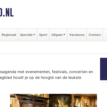
D.NL
Regionaal
Specials
Sport
Uitgaan
Vacatures
Contact
ansagenda met evenementen, festivals, concerten en
Dagblad houdt je op de hoogte van de leukste
ziekfestivals en culinaire events - ontdek het