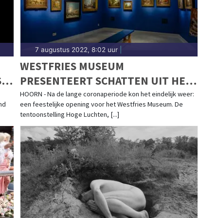
7 augustus 2022, 8:02 uur
|
WESTFRIES MUSEUM
S
PRESENTEERT SCHATTEN UIT HET
EN
RIJKSMUSEUM: TENTOONSTELLING
HOORN - Na de lange coronaperiode kon het eindelijk weer:
nd
een feestelijke opening voor het Westfries Museum. De
HOGE LUCHTEN VAN START
tentoonstelling Hoge Luchten, [...]