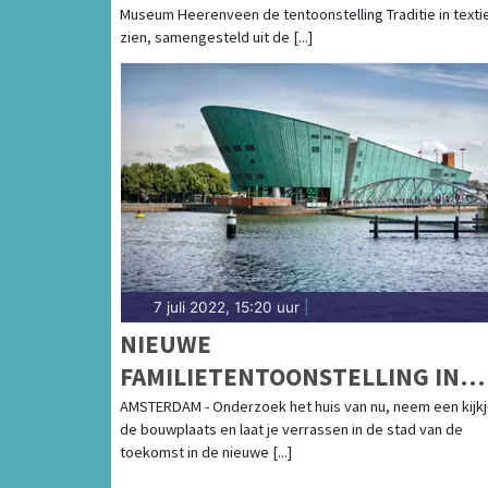
Museum Heerenveen de tentoonstelling Traditie in textie
zien, samengesteld uit de [...]
7 juli 2022, 15:20 uur
|
NIEUWE
FAMILIETENTOONSTELLING IN
NEMO SCIENCE MUSEUM: WAT E
AMSTERDAM - Onderzoek het huis van nu, neem een kijk
de bouwplaats en laat je verrassen in de stad van de
GEBOUW!
toekomst in de nieuwe [...]