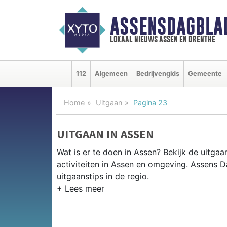
ASSENSDAGBLA
lokaal nieuws assen en drenthe
112
Algemeen
Bedrijvengids
Gemeente
Home
Uitgaan
Pagina 23
UITGAAN IN ASSEN
Wat is er te doen in Assen? Bekijk de uitga
activiteiten in Assen en omgeving. Assens 
uitgaanstips in de regio.
EVENEMENTEN ASSEN
Van markten en culturele evenementen tot mu