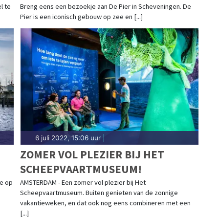
l te
Breng eens een bezoekje aan De Pier in Scheveningen. De
Pier is een iconisch gebouw op zee en [...]
6 juli 2022, 15:06 uur
|
ZOMER VOL PLEZIER BIJ HET
SCHEEPVAARTMUSEUM!
EN
je op
AMSTERDAM - Een zomer vol plezier bij Het
Scheepvaartmuseum. Buiten genieten van de zonnige
vakantieweken, en dat ook nog eens combineren met een
[...]