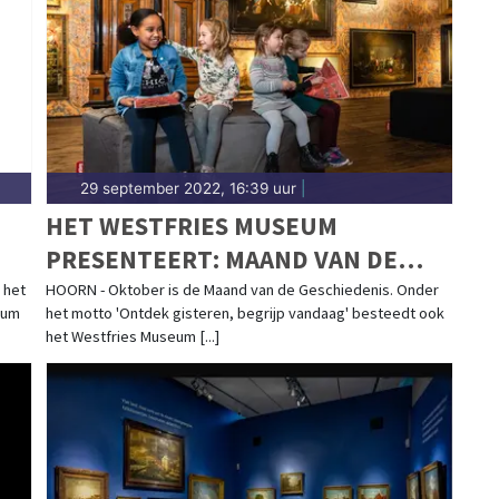
.nl.
29 september 2022, 16:39 uur
|
HET WESTFRIES MUSEUM
PRESENTEERT: MAAND VAN DE
GESCHIEDENIS
 het
HOORN - Oktober is de Maand van de Geschiedenis. Onder
eum
het motto 'Ontdek gisteren, begrijp vandaag' besteedt ook
het Westfries Museum [...]