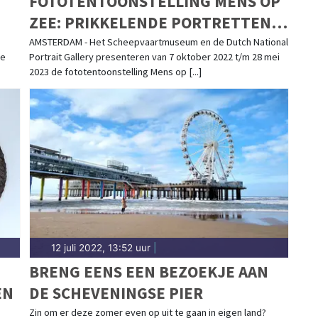
FOTOTENTOONSTELLING MENS OP
ZEE: PRIKKELENDE PORTRETTEN
EN VERHALEN
AMSTERDAM - Het Scheepvaartmuseum en de Dutch National
je
Portrait Gallery presenteren van 7 oktober 2022 t/m 28 mei
2023 de fototentoonstelling Mens op [...]
12 juli 2022, 13:52 uur
|
BRENG EENS EEN BEZOEKJE AAN
EN
DE SCHEVENINGSE PIER
Zin om er deze zomer even op uit te gaan in eigen land?