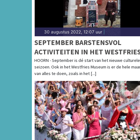
30 augustus 2022, 12:07 uur
|
SEPTEMBER BARSTENSVOL
ACTIVITEITEN IN HET WESTFRIE
MUSEUM MUZIEK, HOGE LUCHT
HOORN - September is dé start van het nieuwe culturele
seizoen. Ook in het Westfries Museum is er de hele maa
ÉN EEN KIJKJE IN DE TOEKOMST
van alles te doen, zoals in het [...]