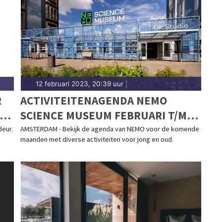
.nl.
12 februari 2023, 20:39 uur
|
R
ACTIVITEITENAGENDA NEMO
KOP
SCIENCE MUSEUM FEBRUARI T/M
APRIL
eur.
AMSTERDAM - Bekijk de agenda van NEMO voor de komende
maanden met diverse activiteiten voor jong en oud.