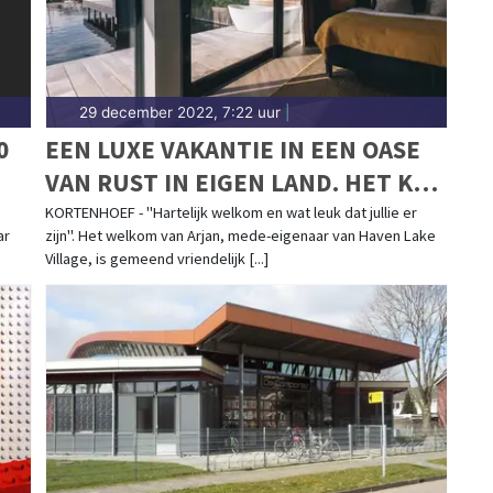
29 december 2022, 7:22 uur
|
0
EEN LUXE VAKANTIE IN EEN OASE
VAN RUST IN EIGEN LAND. HET KAN
BIJ HAVEN LAKE VILLAGE!
KORTENHOEF - "Hartelijk welkom en wat leuk dat jullie er
ar
zijn". Het welkom van Arjan, mede-eigenaar van Haven Lake
Village, is gemeend vriendelijk [...]