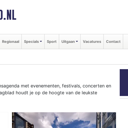
D.NL
Regionaal
Specials
Sport
Uitgaan
Vacatures
Contact
ansagenda met evenementen, festivals, concerten en
Dagblad houdt je op de hoogte van de leukste
ziekfestivals en culinaire events - ontdek het