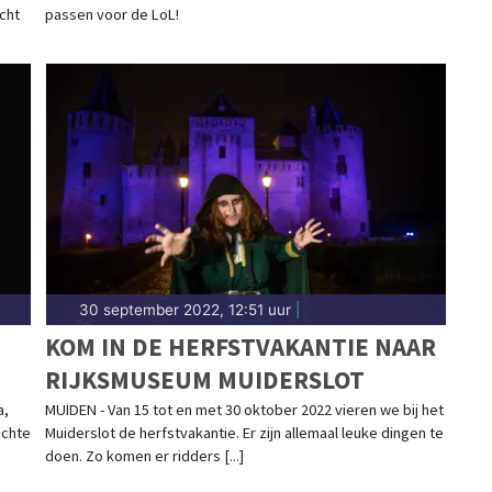
cht
passen voor de LoL!
30 september 2022, 12:51 uur
|
KOM IN DE HERFSTVAKANTIE NAAR
RIJKSMUSEUM MUIDERSLOT
0E
a,
MUIDEN - Van 15 tot en met 30 oktober 2022 vieren we bij het
echte
Muiderslot de herfstvakantie. Er zijn allemaal leuke dingen te
doen. Zo komen er ridders [...]