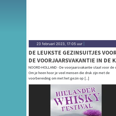
complete uitgaansaanbod op assensdagblad
23 februari 2023, 17:05 uur
|
DE LEUKSTE GEZINSUITJES VOO
DE VOORJAARSVAKANTIE IN DE 
VAN NOORD-HOLLAND
NOORD-HOLLAND - De voorjaarsvakantie staat voor de d
Om je heen hoor je veel mensen die druk zijn met de
voorbereiding om met het gezin op [...]