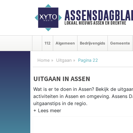
ASSENSDAGBLA
lokaal nieuws assen en drenthe
112
Algemeen
Bedrijvengids
Gemeente
Home
Uitgaan
Pagina 22
UITGAAN IN ASSEN
Wat is er te doen in Assen? Bekijk de uitga
activiteiten in Assen en omgeving. Assens 
uitgaanstips in de regio.
EVENEMENTEN ASSEN
Van markten en culturele evenementen tot mu