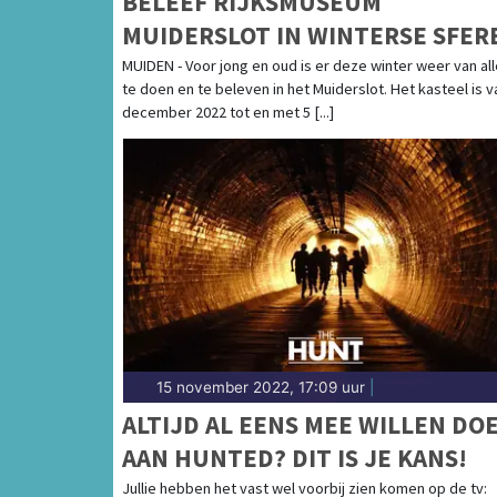
BELEEF RIJKSMUSEUM
MUIDERSLOT IN WINTERSE SFER
MUIDEN - Voor jong en oud is er deze winter weer van al
te doen en te beleven in het Muiderslot. Het kasteel is v
december 2022 tot en met 5 [...]
15 november 2022, 17:09 uur
|
ALTIJD AL EENS MEE WILLEN DO
AAN HUNTED? DIT IS JE KANS!
Jullie hebben het vast wel voorbij zien komen op de tv: