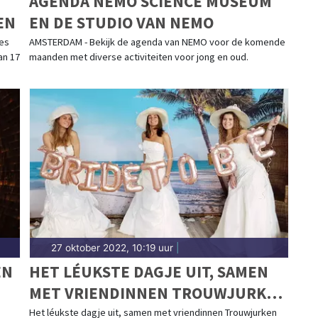
AGENDA NEMO SCIENCE MUSEUM
EN
EN DE STUDIO VAN NEMO
les
AMSTERDAM - Bekijk de agenda van NEMO voor de komende
an 17
maanden met diverse activiteiten voor jong en oud.
27 oktober 2022, 10:19 uur
|
EN
HET LÉUKSTE DAGJE UIT, SAMEN
MET VRIENDINNEN TROUWJURKEN
PASSEN VOOR DE LOL!
Het léukste dagje uit, samen met vriendinnen Trouwjurken