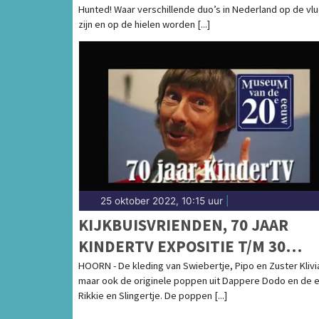
Hunted! Waar verschillende duo’s in Nederland op de vlu
zijn en op de hielen worden [...]
25 oktober 2022, 10:15 uur
|
KIJKBUISVRIENDEN, 70 JAAR
KINDERTV EXPOSITIE T/M 30
DECEMBER IN MUSEUM VAN DE 2
HOORN - De kleding van Swiebertje, Pipo en Zuster Klivi
maar ook de originele poppen uit Dappere Dodo en de 
EEUW
Rikkie en Slingertje. De poppen [...]