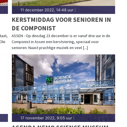
11 december 2022, 14:48 uur
|
KERSTMIDDAG VOOR SENIOREN IN
DE COMPONIST
taat,
ASSEN - Op dinsdag 23 december is er vanaf drie uur in de
 Ole
Componist in Assen een kerstviering, speciaal voor
senioren. Naast prachtige muziek en veel [...]
17 november 2022, 9:05 uur
|