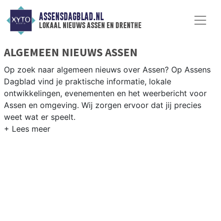
ASSENSDAGBLAD.NL
lokaal nieuws assen en drenthe
ALGEMEEN NIEUWS ASSEN
Op zoek naar algemeen nieuws over Assen? Op Assens
Dagblad vind je praktische informatie, lokale
ontwikkelingen, evenementen en het weerbericht voor
Assen en omgeving. Wij zorgen ervoor dat jij precies
weet wat er speelt.
PRAKTISCHE INFORMATIE ASSEN
Van wegwerkzaamheden op de A28 en evenementen als
de TT van Assen tot praktische informatie over
voorzieningen in de Drentse hoofdstad.