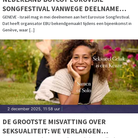
SONGFESTIVAL VANWEGE DEELNAME
ISRAËL
GENEVE - Israël mag in mei deelnemen aan het Eurovisie Songfestival.
Dat heeft organisator EBU bekendgemaakt tijdens een bijeenkomst in
Genève, waar [...]
2 december 2025, 11:58 uur
|
DE GROOTSTE MISVATTING OVER
SEKSUALITEIT: WE VERLANGEN