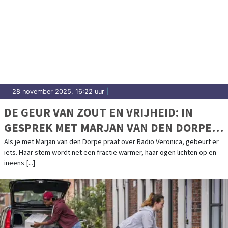
28 november 2025, 16:22 uur
|
DE GEUR VAN ZOUT EN VRIJHEID: IN
GESPREK MET MARJAN VAN DEN DORPE
OVER RADIO VERONICA, ANKER VAN MIJN
Als je met Marjan van den Dorpe praat over Radio Veronica, gebeurt er
iets. Haar stem wordt net een fractie warmer, haar ogen lichten op en
JEUGD
ineens [...]