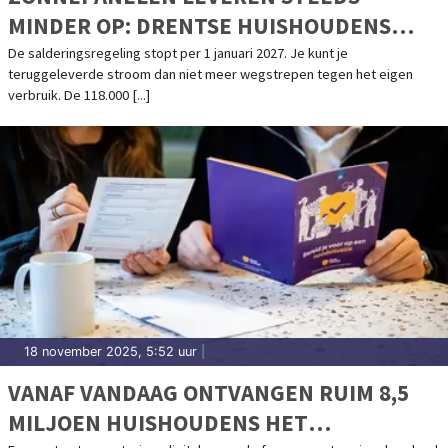
MINDER OP: DRENTSE HUISHOUDENS
GEMIDDELD € 270 MINDER OPBRENGST IN
De salderingsregeling stopt per 1 januari 2027. Je kunt je
teruggeleverde stroom dan niet meer wegstrepen tegen het eigen
2027
verbruik. De 118.000 [...]
18 november 2025, 5:52 uur
|
VANAF VANDAAG ONTVANGEN RUIM 8,5
MILJOEN HUISHOUDENS HET