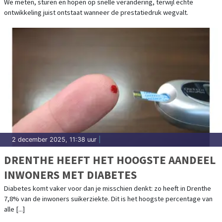
RESULTAAT, MAAR HET LICHAAM VRAAGT
We meten, sturen en hopen op snelle verandering, terwijl echte
ontwikkeling juist ontstaat wanneer de prestatiedruk wegvalt.
OM RUIMTE
2 december 2025, 11:38 uur
|
DRENTHE HEEFT HET HOOGSTE AANDEEL
INWONERS MET DIABETES
Diabetes komt vaker voor dan je misschien denkt: zo heeft in Drenthe
7,8% van de inwoners suikerziekte. Dit is het hoogste percentage van
alle [...]