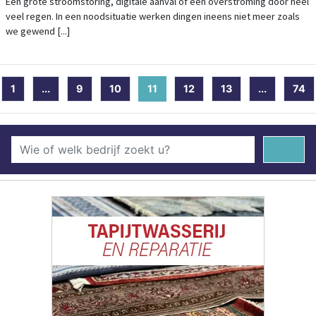
INFORMATIEBOEKJE 'BEREID JE VOOR OP
Een grote stroomstoring, digitale aanval of een overstroming door heel
veel regen. In een noodsituatie werken dingen ineens niet meer zoals
EEN NOODSITUATIE'
we gewend [...]
1
...
9
10
11
(current)
12
13
...
74