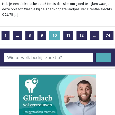
72 VOOR EEN VOLLE BATTERIJ
Heb je een elektrische auto? Het is dan slim om goed te kijken waar je
deze oplaadt. Waar je bij de goedkoopste laadpaal van Drenthe slechts
€ 21,78 [...]
1
...
8
9
10
(current)
11
12
...
74