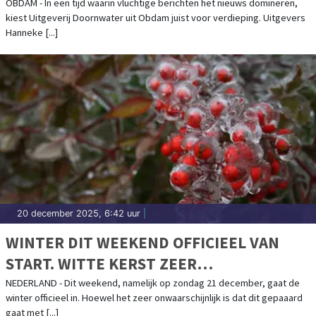
EEN GEWETEN
OBDAM - In een tijd waarin vluchtige berichten het nieuws domineren,
kiest Uitgeverij Doornwater uit Obdam juist voor verdieping. Uitgevers
Hanneke [...]
20 december 2025, 6:42 uur
|
WINTER DIT WEEKEND OFFICIEEL VAN
START. WITTE KERST ZEER
ONWAARSCHIJNLIJK, MAAR WEL FLINK
NEDERLAND - Dit weekend, namelijk op zondag 21 december, gaat de
winter officieel in. Hoewel het zeer onwaarschijnlijk is dat dit gepaaard
KOUDER
gaat met [...]