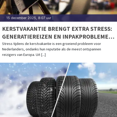
15 december 2025, 8:07 uur
|
KERSTVAKANTIE BRENGT EXTRA STRESS:
GENERATIEREIZEN EN INPAKPROBLEMEN
ALS GROOTSTE BOOSDOENERS
Stress tijdens de kerstvakantie is een groeiend probleem voor
Nederlanders, ondanks hun reputatie als de meest ontspannen
reizigers van Europa. Uit [...]