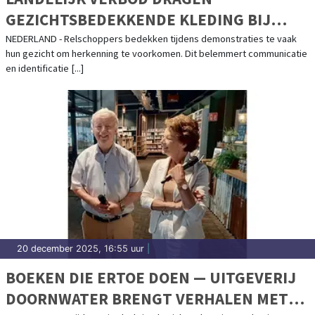
GEZICHTSBEDEKKENDE KLEDING BIJ
DEMONSTRATIES!
NEDERLAND - Relschoppers bedekken tijdens demonstraties te vaak
hun gezicht om herkenning te voorkomen. Dit belemmert communicatie
en identificatie [...]
20 december 2025, 16:55 uur
|
BOEKEN DIE ERTOE DOEN — UITGEVERIJ
DOORNWATER BRENGT VERHALEN MET