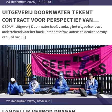
24 december 2025, 16:32 uur
|
UITGEVERIJ DOORNWATER TEKENT
CONTRACT VOOR PERSPECTIEF VAN
SAMMY VAN TUYLL
OBDAM - Uitgeverij Doornwater heeft vandaag het uitgeefcontract
ondertekend voor het boek Perspectief van auteur en denker Sammy
van Tuyll van [...]
22 december 2025, 6:56 uur
|
LANDELIJK VERBOD DRAGEN