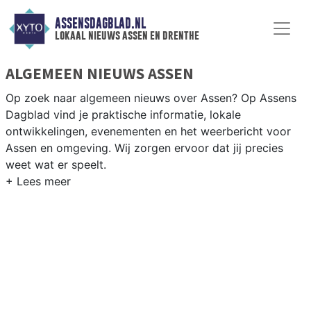
ASSENSDAGBLAD.NL
lokaal nieuws assen en drenthe
ALGEMEEN NIEUWS ASSEN
Op zoek naar algemeen nieuws over Assen? Op Assens
Dagblad vind je praktische informatie, lokale
ontwikkelingen, evenementen en het weerbericht voor
Assen en omgeving. Wij zorgen ervoor dat jij precies
weet wat er speelt.
PRAKTISCHE INFORMATIE ASSEN
Van wegwerkzaamheden op de A28 en evenementen als
de TT van Assen tot praktische informatie over
voorzieningen in de Drentse hoofdstad.