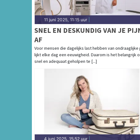
11 juni 2025, 11:15 uur
|
SNEL EN DESKUNDIG VAN JE PIJ
AF
Voor mensen die dagelijks last hebben van ondraaglijke p
lijkt elke dag een eeuwigheid. Daarom is het belangrijk 
snel en adequaat geholpen te [...]
4 juni 2025, 15:52 uur
|