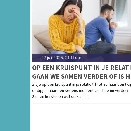
22 juli 2025, 21:11 uur
|
OP EEN KRUISPUNT IN JE RELATI
GAAN WE SAMEN VERDER OF IS H
TIJD OM LOS TE LATEN?
Zit je op een kruispunt in je relatie?. Niet zomaar een twij
of dipje, maar een serieus moment van: hoe nu verder?
Samen herstellen wat stuk is [...]