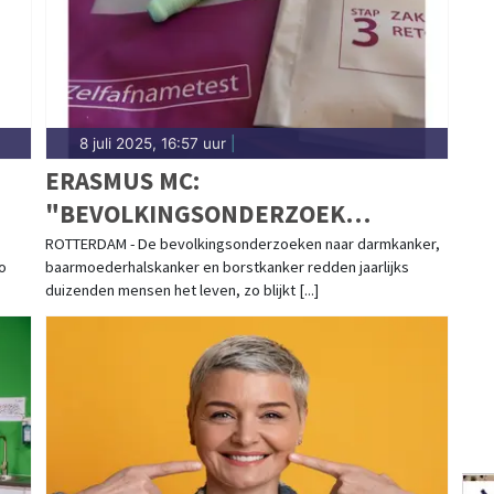
8 juli 2025, 16:57 uur
|
N
ERASMUS MC:
"BEVOLKINGSONDERZOEK
EFFECTIEF"
ROTTERDAM - De bevolkingsonderzoeken naar darmkanker,
o
baarmoederhalskanker en borstkanker redden jaarlijks
duizenden mensen het leven, zo blijkt [...]