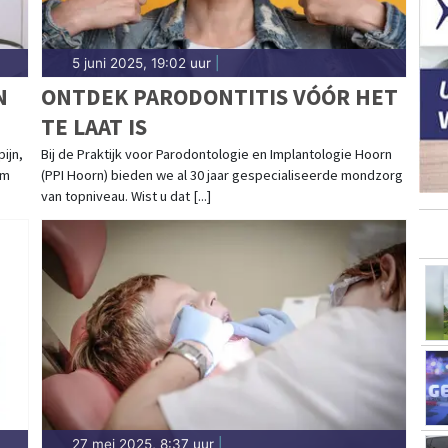
5 juni 2025, 19:02 uur
|
N
ONTDEK PARODONTITIS VÓÓR HET
TE LAAT IS
ijn,
Bij de Praktijk voor Parodontologie en Implantologie Hoorn
om
(PPI Hoorn) bieden we al 30 jaar gespecialiseerde mondzorg
van topniveau. Wist u dat [...]
27 mei 2025, 8:37 uur
|