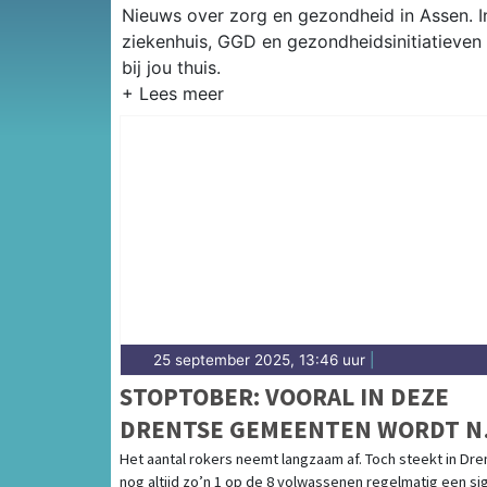
Nieuws over zorg en gezondheid in Assen. In
ziekenhuis, GGD en gezondheidsinitiatieven
bij jou thuis.
25 september 2025, 13:46 uur
|
STOPTOBER: VOORAL IN DEZE
DRENTSE GEMEENTEN WORDT N
VOLOP GEROOKT
Het aantal rokers neemt langzaam af. Toch steekt in Dre
nog altijd zo’n 1 op de 8 volwassenen regelmatig een si