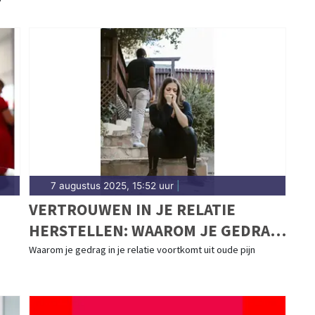
7 augustus 2025, 15:52 uur
|
VERTROUWEN IN JE RELATIE
HERSTELLEN: WAAROM JE GEDRAG
ALLES ZEGT OVER HOE JE JE VOELT
Waarom je gedrag in je relatie voortkomt uit oude pijn