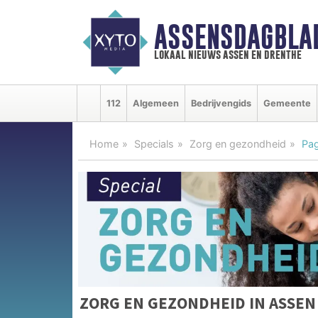
ASSENSDAGBLA
lokaal nieuws assen en drenthe
112
Algemeen
Bedrijvengids
Gemeente
Home
Specials
Zorg en gezondheid
Pag
ZORG EN GEZONDHEID IN ASSEN