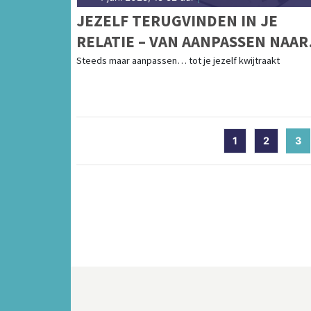
JEZELF TERUGVINDEN IN JE
RELATIE – VAN AANPASSEN NAAR
ÉCHT JEZELF ZIJN
Steeds maar aanpassen… tot je jezelf kwijtraakt
1
2
3
(