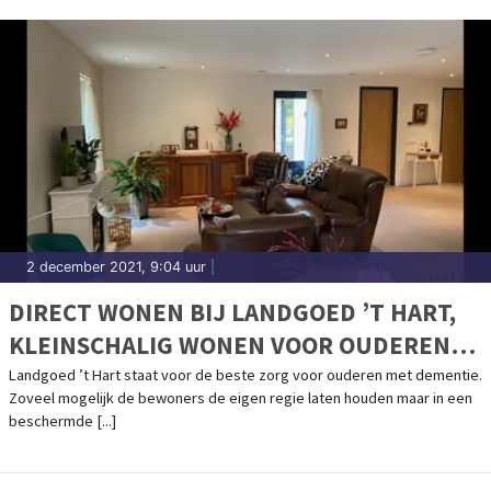
2 december 2021, 9:04 uur
|
DIRECT WONEN BIJ LANDGOED ’T HART,
KLEINSCHALIG WONEN VOOR OUDEREN
MET DEMENTIE
Landgoed ’t Hart staat voor de beste zorg voor ouderen met dementie.
Zoveel mogelijk de bewoners de eigen regie laten houden maar in een
beschermde [...]