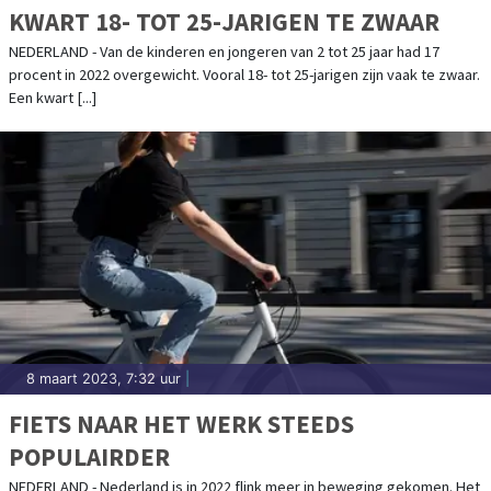
KWART 18- TOT 25-JARIGEN TE ZWAAR
NEDERLAND - Van de kinderen en jongeren van 2 tot 25 jaar had 17
procent in 2022 overgewicht. Vooral 18- tot 25-jarigen zijn vaak te zwaar.
Een kwart [...]
8 maart 2023, 7:32 uur
|
FIETS NAAR HET WERK STEEDS
POPULAIRDER
NEDERLAND - Nederland is in 2022 flink meer in beweging gekomen. Het