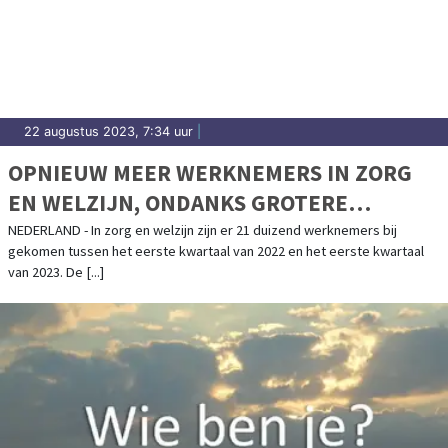
22 augustus 2023, 7:34 uur
|
OPNIEUW MEER WERKNEMERS IN ZORG
EN WELZIJN, ONDANKS GROTERE
UITSTROOM
NEDERLAND - In zorg en welzijn zijn er 21 duizend werknemers bij
gekomen tussen het eerste kwartaal van 2022 en het eerste kwartaal
van 2023. De [...]