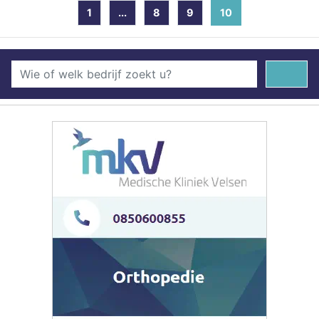
1
...
8
9
10
(current)