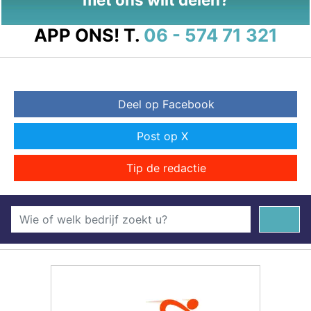
APP ONS!
T.
06 - 574 71 321
Deel op Facebook
Post op X
Tip de redactie