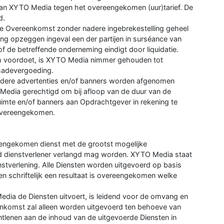
an XYTO Media tegen het overeengekomen (uur)tarief. De
d.
e Overeenkomst zonder nadere ingebrekestelling geheel
ngang opzeggen ingeval een der partijen in surséance van
of de betreffende onderneming eindigt door liquidatie.
ich voordoet, is XYTO Media nimmer gehouden tot
chadevergoeding.
erdere advertenties en/of banners worden afgenomen
Media gerechtigd om bij afloop van de duur van de
imte en/of banners aan Opdrachtgever in rekening te
s overeengekomen.
engekomen dienst met de grootst mogelijke
ed dienstverlener verlangd mag worden. XYTO Media staat
nstverlening. Alle Diensten worden uitgevoerd op basis
 en schriftelijk een resultaat is overeengekomen welke
ia de Diensten uitvoert, is leidend voor de omvang en
eenkomst zal alleen worden uitgevoerd ten behoeve van
lenen aan de inhoud van de uitgevoerde Diensten in