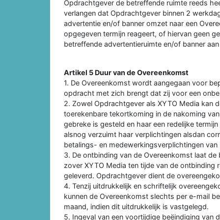
Opdrachtgever de betreffende ruimte reeds h
verlangen dat Opdrachtgever binnen 2 werkda
advertentie en/of banner omzet naar een Overe
opgegeven termijn reageert, of hiervan geen 
betreffende advertentieruimte en/of banner aa
Artikel 5 Duur van de Overeenkomst
1. De Overeenkomst wordt aangegaan voor bepaal
opdracht met zich brengt dat zij voor een onbe
2. Zowel Opdrachtgever als XYTO Media kan d
toerekenbare tekortkoming in de nakoming van d
gebreke is gesteld en haar een redelijke termijn
alsnog verzuimt haar verplichtingen alsdan co
betalings- en medewerkingsverplichtingen van
3. De ontbinding van de Overeenkomst laat de 
zover XYTO Media ten tijde van de ontbinding 
geleverd. Opdrachtgever dient de overeengek
4. Tenzij uitdrukkelijk en schriftelijk overeenge
kunnen de Overeenkomst slechts per e-mail be
maand, indien dit uitdrukkelijk is vastgelegd.
5. Ingeval van een voortijdige beëindiging va