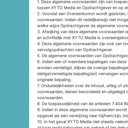
1. Deze algemene voorwaarden zijn van toepa
tussen XYTO Media en Opdrachtgever en op el
2. Voordat een Overeenkomst wordt gesloten, 
voorwaarden. Indien dit redelijkerwijs niet mo
welke wijze Opdrachtgever de algemene voorwa
3. Afwijking van deze algemene voorwaarden is mo
en schriftelijk met XYTO Media is overeengek
4. Deze algemene voorwaarden zijn ook van to
vervolgopdrachten van Opdrachtgever.
5. De algemene voorwaarden van Opdrachtgever
6. Indien een of meerdere bepalingen van deze 
worden vernietigd, blijven de overige bepaling
nietige/vernietigde bepaling(en) vervangen wor
originele bepaling.
7. Onduidelijkheden over de inhoud, uitleg of si
voorwaarden, dienen beoordeeld en uitgelegd 
voorwaarden.
8. De toepasselijkheid van de artikelen 7:404 BW
9. Indien in deze algemene voorwaarden wordt v
opgevat als een verwijzing naar hij/hem/zijn, i
10. In het geval XYTO Media niet steeds nalevi
zij haar recht behouden om geheel of ten del