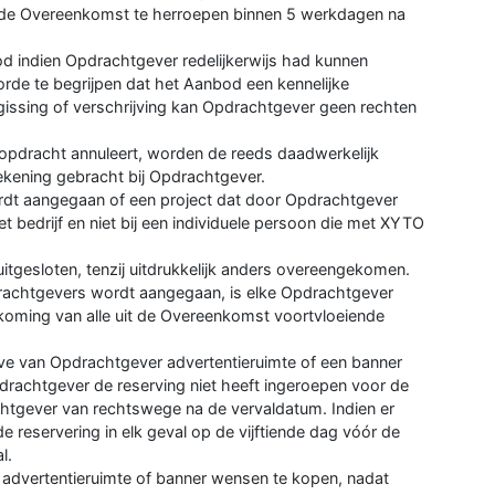
gde Overeenkomst te herroepen binnen 5 werkdagen na
d indien Opdrachtgever redelijkerwijs had kunnen
rde te begrijpen dat het Aanbod een kennelijke
rgissing of verschrijving kan Opdrachtgever geen rechten
opdracht annuleert, worden de reeds daadwerkelijk
rekening gebracht bij Opdrachtgever.
dt aangegaan of een project dat door Opdrachtgever
 bedrijf en niet bij een individuele persoon die met XYTO
itgesloten, tenzij uitdrukkelijk anders overeengekomen.
rachtgevers wordt aangegaan, is elke Opdrachtgever
nakoming van alle uit de Overeenkomst voortvloeiende
ve van Opdrachtgever advertentieruimte of een banner
rachtgever de reserving niet heeft ingeroepen voor de
chtgever van rechtswege na de vervaldatum. Indien er
 reservering in elk geval op de vijftiende dag vóór de
l.
 advertentieruimte of banner wensen te kopen, nadat