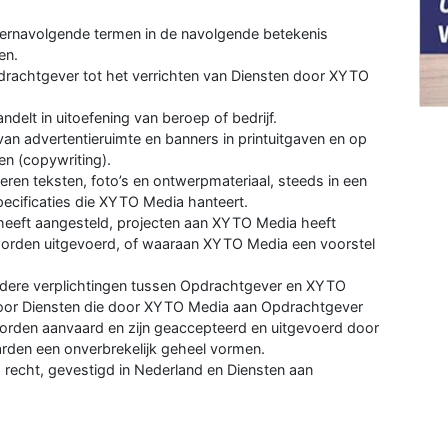
ernavolgende termen in de navolgende betekenis
en.
pdrachtgever tot het verrichten van Diensten door XYTO
andelt in uitoefening van beroep of bedrijf.
an advertentieruimte en banners in printuitgaven en op
en (copywriting).
veren teksten, foto’s en ontwerpmateriaal, steeds in een
ecificaties die XYTO Media hanteert.
heeft aangesteld, projecten aan XYTO Media heeft
orden uitgevoerd, of waaraan XYTO Media een voorstel
ndere verplichtingen tussen Opdrachtgever en XYTO
oor Diensten die door XYTO Media aan Opdrachtgever
orden aanvaard en zijn geaccepteerd en uitgevoerd door
en een onverbrekelijk geheel vormen.
 recht, gevestigd in Nederland en Diensten aan