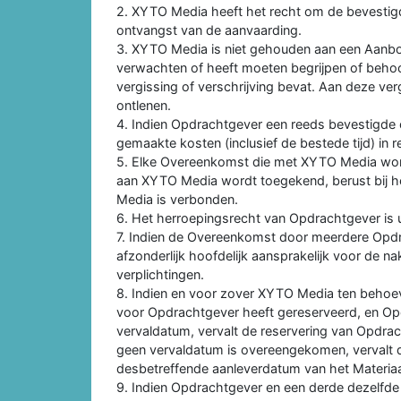
2. XYTO Media heeft het recht om de bevesti
ontvangst van de aanvaarding.
3. XYTO Media is niet gehouden aan een Aanbo
verwachten of heeft moeten begrijpen of behoo
vergissing of verschrijving bevat. Aan deze ve
ontlenen.
4. Indien Opdrachtgever een reeds bevestigde 
gemaakte kosten (inclusief de bestede tijd) in 
5. Elke Overeenkomst die met XYTO Media wor
aan XYTO Media wordt toegekend, berust bij het
Media is verbonden.
6. Het herroepingsrecht van Opdrachtgever is u
7. Indien de Overeenkomst door meerdere Opd
afzonderlijk hoofdelijk aansprakelijk voor de 
verplichtingen.
8. Indien en voor zover XYTO Media ten behoe
voor Opdrachtgever heeft gereserveerd, en Opd
vervaldatum, vervalt de reservering van Opdra
geen vervaldatum is overeengekomen, vervalt de
desbetreffende aanleverdatum van het Materiaa
9. Indien Opdrachtgever en een derde dezelfde