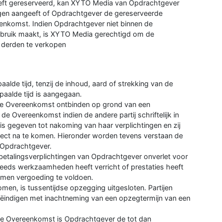
eeft gereserveerd, kan XYTO Media van Opdrachtgever
gen aangeeft of Opdrachtgever de gereserveerde
enkomst. Indien Opdrachtgever niet binnen de
gebruik maakt, is XYTO Media gerechtigd om de
n derden te verkopen
de tijd, tenzij de inhoud, aard of strekking van de
paalde tijd is aangegaan.
e Overeenkomst ontbinden op grond van een
e Overeenkomst indien de andere partij schriftelijk in
 is gegeven tot nakoming van haar verplichtingen en zij
rrect na te komen. Hieronder worden tevens verstaan de
 Opdrachtgever.
betalingsverplichtingen van Opdrachtgever onverlet voor
reeds werkzaamheden heeft verricht of prestaties heeft
omen vergoeding te voldoen.
komen, is tussentijdse opzegging uitgesloten. Partijen
ëindigen met inachtneming van een opzegtermijn van een
n de Overeenkomst is Opdrachtgever de tot dan