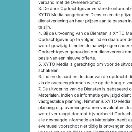
verband met de Overeenkomst.
3. De door Opdrachtgever verstrekte informati
XYTO Media aangeboden Diensten en de prijzen
dienstverlening en haar prijzen aan te passen ind
te zijn.
4. Bij de uitvoering van de Diensten is XYTO M
Opdrachtgever op te volgen indien daardoor 
wordt gewijzigd. Indien de aanwijzingen nade
Opdrachtgever gehouden om dienovereenkomst
basis van een nieuwe offerte.
5. XYTO Media is gerechtigd om voor de uitvoer
schakelen.
6. Indien de aard en de duur van de opdracht 
via de overeengekomen wijze op de hoogte va
7. De uitvoering van de Diensten is gebaseerd 
Materialen. Indien de informatie gewijzigd die
vastgestelde planning. Nimmer is XYTO Media aan
planning c.q. overeengekomen vervaldatum. Ind
wordt vertraagd doordat bijvoorbeeld Opdrachtge
alle gevraagde informatie en Materialen heeft
eventueel voorschot niet tijdig is ontvangen 