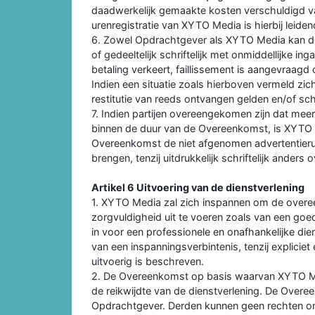
daadwerkelijk gemaakte kosten verschuldigd v
urenregistratie van XYTO Media is hierbij leiden
6. Zowel Opdrachtgever als XYTO Media kan d
of gedeeltelijk schriftelijk met onmiddellijke i
betaling verkeert, faillissement is aangevraagd 
Indien een situatie zoals hierboven vermeld z
restitutie van reeds ontvangen gelden en/of s
7. Indien partijen overeengekomen zijn dat me
binnen de duur van de Overeenkomst, is XYTO 
Overeenkomst de niet afgenomen advertentieru
brengen, tenzij uitdrukkelijk schriftelijk ander
Artikel 6 Uitvoering van de dienstverlening
1. XYTO Media zal zich inspannen om de overe
zorgvuldigheid uit te voeren zoals van een go
in voor een professionele en onafhankelijke die
van een inspanningsverbintenis, tenzij expliciet
uitvoerig is beschreven.
2. De Overeenkomst op basis waarvan XYTO Med
de reikwijdte van de dienstverlening. De Over
Opdrachtgever. Derden kunnen geen rechten ont