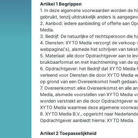
Artikel 1 Begrippen
1. In deze algemene voorwaarden worden de hi
gebruikt, tenzij uitdrukkelijk anders is aangegev
2. Aanbod: iedere aanbieding of offerte aan O
Media.
3. Bedrijf: De natuurlijke of rechtspersoon die h
4. Diensten: XYTO Media verzorgt de verkoop v
webpagina(‘s), alsmede het schrijven van tekst
5. Materiaal: alle door Opdrachtgever aan te le
bruikbaarformat en met inachtneming van de sp
6. Opdrachtgever: het Bedrijf dat XYTO Media 
verleend voor Diensten die door XYTO Media w
op grond van een Overeenkomst heeft gedaan.
7. Overeenkomst: elke Overeenkomst en alle a
Media, alsmede voorstellen van XYTO Media v
worden verstrekt en die door Opdrachtgever w
XYTO Media waarmee deze algemene voorwaard
8. XYTO Media B.V., opgericht naar Nederlands
Opdrachtgever aanbiedt hierna: XYTO Media.
Artikel 2 Toepasselijkheid