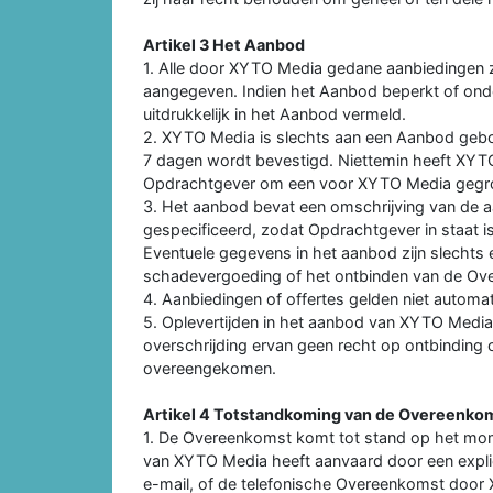
Artikel 3 Het Aanbod
1. Alle door XYTO Media gedane aanbiedingen zijn v
aangegeven. Indien het Aanbod beperkt of onde
uitdrukkelijk in het Aanbod vermeld.
2. XYTO Media is slechts aan een Aanbod gebon
7 dagen wordt bevestigd. Niettemin heeft XYT
Opdrachtgever om een voor XYTO Media gegro
3. Het aanbod bevat een omschrijving van de a
gespecificeerd, zodat Opdrachtgever in staat 
Eventuele gegevens in het aanbod zijn slechts 
schadevergoeding of het ontbinden van de Ov
4. Aanbiedingen of offertes gelden niet autom
5. Oplevertijden in het aanbod van XYTO Media z
overschrijding ervan geen recht op ontbinding o
overeengekomen.
Artikel 4 Totstandkoming van de Overeenko
1. De Overeenkomst komt tot stand op het m
van XYTO Media heeft aanvaard door een expli
e-mail, of de telefonische Overeenkomst door