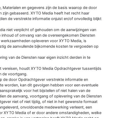
e, Materialen en gegevens zijn de basis waarop de door
 zijn gebaseerd. XYTO Media heeft het recht haar
ien de verstrekte informatie onjuist en/of onvolledig blijkt
edia niet verplicht of gehouden om de aanwijzingen van
de inhoud of omvang van de overeengekomen Diensten
re werkzaamheden opleveren voor XYTO Media, is
ig de aanvullende bijkomende kosten te vergoeden op
ing van de Diensten naar eigen inzicht derden in te
dit vereisen, houdt XYTO Media Opdrachtgever tussentijds
n de voortgang.
op de door Opdrachtgever verstrekte informatie en
nt te worden, kan dit gevolgen hebben voor een eventuele
sprakelijk voor het bijstellen of niet halen van de
ien de aanvang, voortgang of oplevering van de Diensten
ver niet of niet tijdig, of niet in het gewenste formaat
 aangeleverd, onvoldoende medewerking verleent, een
door XYTO Media of er door andere omstandigheden, welke