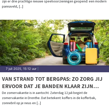
zijn er drie prachtige nieuwe speelvoorzieningen geopend: een modern
pannaveld, [...]
7 juli 2025, 15:12 uur
|
VAN STRAND TOT BERGPAS: ZO ZORG JIJ
ERVOOR DAT JE BANDEN KLAAR ZIJN
VOOR ELKE VAKANTIE
De zomervakantie is in aantocht. Zaterdag 12 juli begint de
zomervakantie in Drenthe. Dat betekent: koffers in de kofferbak,
zonnebril op je neus en [...]