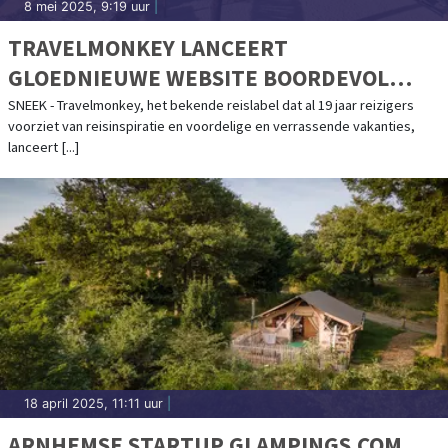
8 mei 2025, 9:19 uur
|
TRAVELMONKEY LANCEERT
GLOEDNIEUWE WEBSITE BOORDEVOL
VAKANTIEDEALS
SNEEK - Travelmonkey, het bekende reislabel dat al 19 jaar reizigers
voorziet van reisinspiratie en voordelige en verrassende vakanties,
lanceert [...]
18 april 2025, 11:11 uur
|
ARNHEMSE STARTUP GLAMPINGS.COM