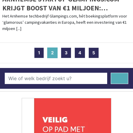
KRIJGT BOOST VAN €1 MILJOEN:
FOUNDERS VAN O.A. KNAB / ALBELLI
Het Arnhemse techbedrijf Glampings.com, hét boekingsplatform voor
‘glamorous’ campingvakanties in Europa, heeft een investering van €1
INVESTEREN IN SNELGROEIEND
miljoen [...]
BOEKINGSPLATFORM
1
2
(current)
3
4
5