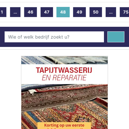
1
...
46
47
48
(current)
49
50
...
75