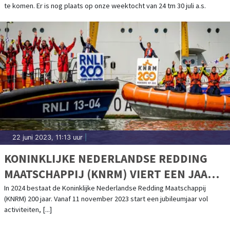
te komen. Er is nog plaats op onze weektocht van 24 tm 30 juli a.s.
22 juni 2023, 11:13 uur
|
KONINKLIJKE NEDERLANDSE REDDING
MAATSCHAPPIJ (KNRM) VIERT EEN JAAR
LANG 200-JARIG BESTAAN
In 2024 bestaat de Koninklijke Nederlandse Redding Maatschappij
(KNRM) 200 jaar. Vanaf 11 november 2023 start een jubileumjaar vol
activiteiten, [...]