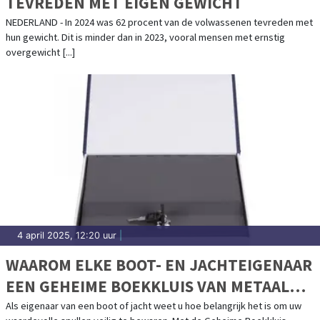
TEVREDEN MET EIGEN GEWICHT
NEDERLAND - In 2024 was 62 procent van de volwassenen tevreden met
hun gewicht. Dit is minder dan in 2023, vooral mensen met ernstig
overgewicht [...]
4 april 2025, 12:20 uur
|
WAAROM ELKE BOOT- EN JACHTEIGENAAR
EEN GEHEIME BOEKKLUIS VAN METAAL
MOET HEBBEN
Als eigenaar van een boot of jacht weet u hoe belangrijk het is om uw