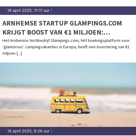
18 april 2025, 11:11 uur
|
ARNHEMSE STARTUP GLAMPINGS.COM
KRIJGT BOOST VAN €1 MILJOEN:
FOUNDERS VAN O.A. KNAB / ALBELLI
Het Arnhemse techbedrijf Glampings.com, hét boekingsplatform voor
‘glamorous’ campingvakanties in Europa, heeft een investering van €1
INVESTEREN IN SNELGROEIEND
miljoen [...]
BOEKINGSPLATFORM
16 april 2025, 8:26 uur
|