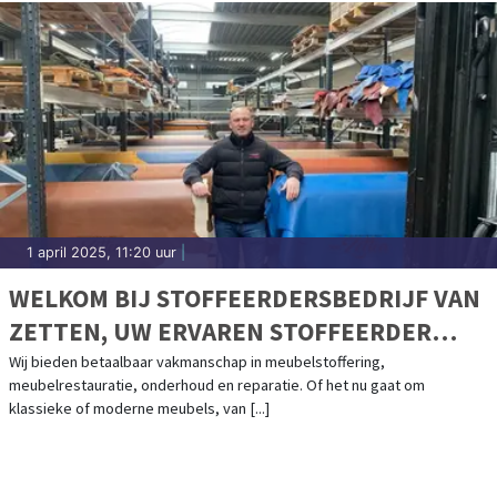
1 april 2025, 11:20 uur
|
WELKOM BIJ STOFFEERDERSBEDRIJF VAN
ZETTEN, UW ERVAREN STOFFEERDER
SINDS 1938
Wij bieden betaalbaar vakmanschap in meubelstoffering,
meubelrestauratie, onderhoud en reparatie. Of het nu gaat om
klassieke of moderne meubels, van [...]