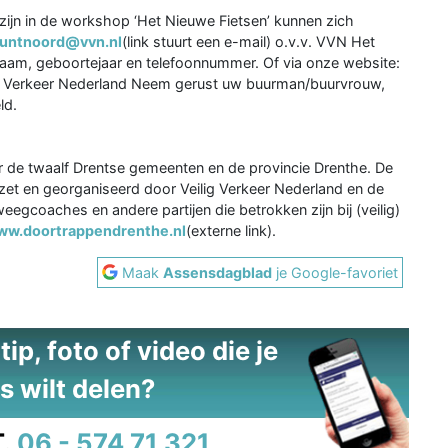
ijn in de workshop ‘Het Nieuwe Fietsen’ kunnen zich
untnoord@vvn.nl
(link stuurt een e-mail) o.v.v. VVN Het
naam, geboortejaar en telefoonnummer. Of via onze website:
g Verkeer Nederland Neem gerust uw buurman/buurvrouw,
ld.
e twaalf Drentse gemeenten en de provincie Drenthe. De
zet en georganiseerd door Veilig Verkeer Nederland en de
gcoaches en andere partijen die betrokken zijn bij (veilig)
ww.doortrappendrenthe.nl
(externe link).
Maak
Assensdagblad
je Google-favoriet
ip, foto of video die je
s wilt delen?
.
06 - 574 71 321