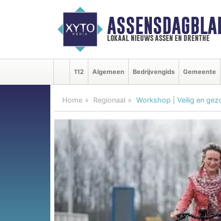
ASSENSDAGBLA
lokaal nieuws assen en drenthe
112
Algemeen
Bedrijvengids
Gemeente
Home
Regionaal
Workshop | Veilig en gez