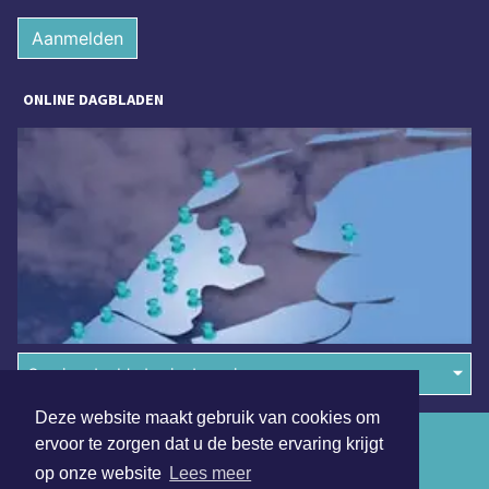
Aanmelden
ONLINE DAGBLADEN
Overige dagbladen in de regio
Deze website maakt gebruik van cookies om
Algemene voorwaarden
ervoor te zorgen dat u de beste ervaring krijgt
op onze website
Lees meer
Disclaimer