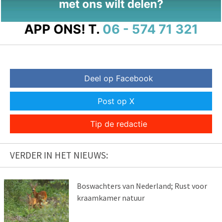
met ons wilt delen?
APP ONS!
T.
06 - 574 71 321
Deel op Facebook
Post op X
Tip de redactie
VERDER IN HET NIEUWS:
Boswachters van Nederland; Rust voor
kraamkamer natuur