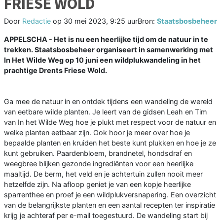
FRIESE WOLD
Door
Redactie
op
30 mei 2023, 9:25 uur
Bron:
Staatsbosbeheer
APPELSCHA - Het is nu een heerlijke tijd om de natuur in te
trekken. Staatsbosbeheer organiseert in samenwerking met
In Het Wilde Weg op 10 juni een wildplukwandeling in het
prachtige Drents Friese Wold.
Ga mee de natuur in en ontdek tijdens een wandeling de wereld
van eetbare wilde planten. Je leert van de gidsen Leah en Tim
van In het Wilde Weg hoe je plukt met respect voor de natuur en
welke planten eetbaar zijn. Ook hoor je meer over hoe je
bepaalde planten en kruiden het beste kunt plukken en hoe je ze
kunt gebruiken. Paardenbloem, brandnetel, hondsdraf en
weegbree blijken gezonde ingrediënten voor een heerlijke
maaltijd. De berm, het veld en je achtertuin zullen nooit meer
hetzelfde zijn. Na afloop geniet je van een kopje heerlijke
sparrenthee en proef je een wildplukversnapering. Een overzicht
van de belangrijkste planten en een aantal recepten ter inspiratie
krijg je achteraf per e-mail toegestuurd. De wandeling start bij