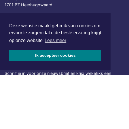
1701 BZ Heerhugowaard
072 8200 600
redactie@xyto.nl
Deze website maakt gebruik van cookies om
www.xyto.nl
ervoor te zorgen dat u de beste ervaring krijgt
op onze website
Lees meer
SOCIAL MEDIA
Ik accepteer cookies
NIEUWSBRIEF AANMELDEN
Schrijf je in voor onze nieuwsbrief en krijg wekelijks een
samenvatting van alle gebeurtenissen uit jouw regio.
Aanmelden
ONLINE DAGBLADEN