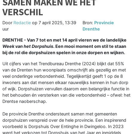
SAMEN MAKEN WE HET
VERSCHIL
Door
Redactie
op
7 april 2025, 13:39
Bron:
Provincie
uur
Drenthe
DRENTHE - Van 7 tot en met 14 april vieren we de landelijke
Week van het Dorpshuis
. Een mooi moment om stil te staan
bij de rol die dorpshuizen spelen in onze dorpen en wijken.
Uit cijfers van het Trendbureau Drenthe (2024) blijkt dat 55%
van de Drenten hun woonplaats omschrijft als gezellig en met
veel onderlinge verbondenheid. Tegelijkertijd geeft 1 op de 8
inwoners aan dat mensen elkaar nauwelijks kennen in hun dorp
of wijk. Dorpshuizen vervullen daarom een belangrijke functie in
het behouden én versterken van die verbondenheid – ofwel: het
Drentse naoberschap.
De provincie Drenthe ondersteunt samen met gemeenten
dorpshuizen verspreid over de hele provincie. Een inspirerend
voorbeeld is Dorpshuis Over Entinghe in Dwingeloo. In 2023
werd het verkozen tot Dorpshuis van het Jaar en inmiddels