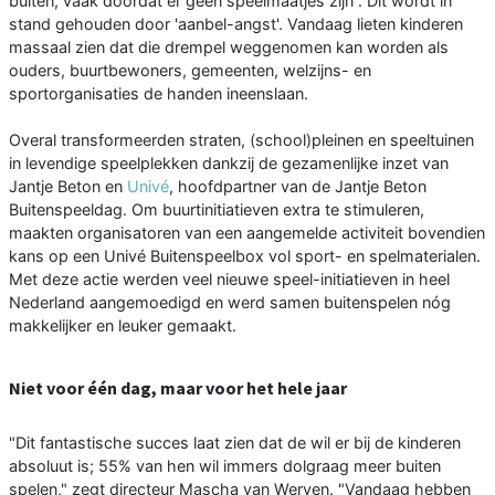
buiten, vaak doordat er geen speelmaatjes zijn . Dit wordt in
stand gehouden door 'aanbel-angst'. Vandaag lieten kinderen
massaal zien dat die drempel weggenomen kan worden als
ouders, buurtbewoners, gemeenten, welzijns- en
sportorganisaties de handen ineenslaan.
Overal transformeerden straten, (school)pleinen en speeltuinen
in levendige speelplekken dankzij de gezamenlijke inzet van
Jantje Beton en
Univé
, hoofdpartner van de Jantje Beton
Buitenspeeldag. Om buurtinitiatieven extra te stimuleren,
maakten organisatoren van een aangemelde activiteit bovendien
kans op een Univé Buitenspeelbox vol sport- en spelmaterialen.
Met deze actie werden veel nieuwe speel-initiatieven in heel
Nederland aangemoedigd en werd samen buitenspelen nóg
makkelijker en leuker gemaakt.
Niet voor één dag, maar voor het hele jaar
"Dit fantastische succes laat zien dat de wil er bij de kinderen
absoluut is; 55% van hen wil immers dolgraag meer buiten
spelen," zegt directeur Mascha van Werven. "Vandaag hebben