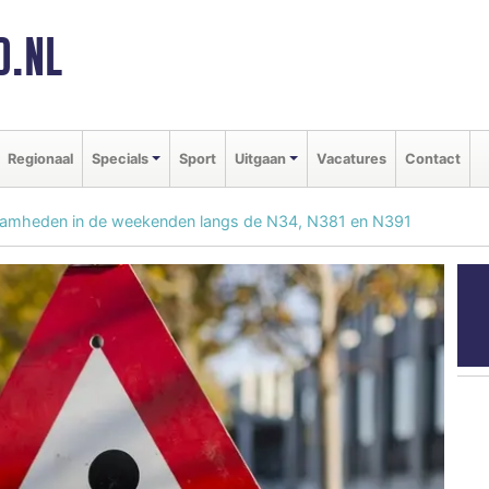
D.NL
Regionaal
Specials
Sport
Uitgaan
Vacatures
Contact
amheden in de weekenden langs de N34, N381 en N391