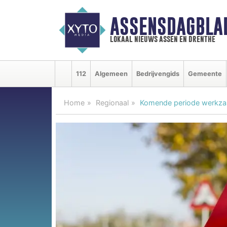
ASSENSDAGBLA
lokaal nieuws assen en drenthe
112
Algemeen
Bedrijvengids
Gemeente
Home
Regionaal
Komende periode werkza