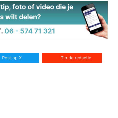
ip, foto of video die je
s wilt delen?
.
06 - 574 71 321
Post op X
Tip de redactie