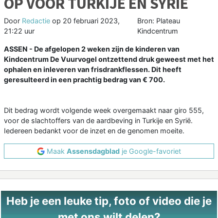
OP VOOR TURKIJE EN SYRIË
Door
Redactie
op
20 februari 2023,
Bron: Plateau
21:22 uur
Kindcentrum
ASSEN - De afgelopen 2 weken zijn de kinderen van
Kindcentrum De Vuurvogel ontzettend druk geweest met het
ophalen en inleveren van frisdrankflessen. Dit heeft
geresulteerd in een prachtig bedrag van € 700.
Dit bedrag wordt volgende week overgemaakt naar giro 555,
voor de slachtoffers van de aardbeving in Turkije en Syrië.
Iedereen bedankt voor de inzet en de genomen moeite.
Maak
Assensdagblad
je Google-favoriet
Heb je een leuke tip, foto of video die je
met ons wilt delen?