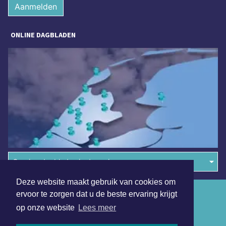
Aanmelden
ONLINE DAGBLADEN
Overige dagbladen in de regio
Deze website maakt gebruik van cookies om
Algemene voorwaarden
ervoor te zorgen dat u de beste ervaring krijgt
op onze website
Lees meer
Disclaimer