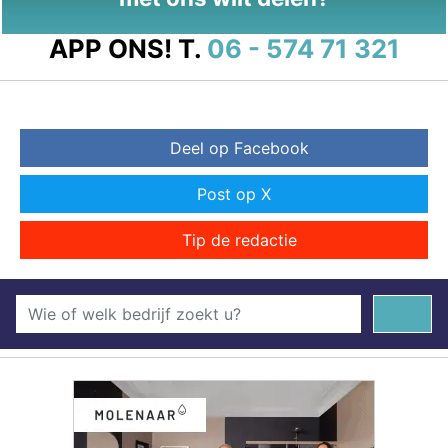
APP ONS!
T.
06 - 574 71 321
Deel op Facebook
Post op X
Tip de redactie