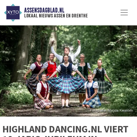
ASSENSDAGBLAD.NL
lokaal nieuws assen en drenthe
HIGHLAND DANCING.NL VIERT