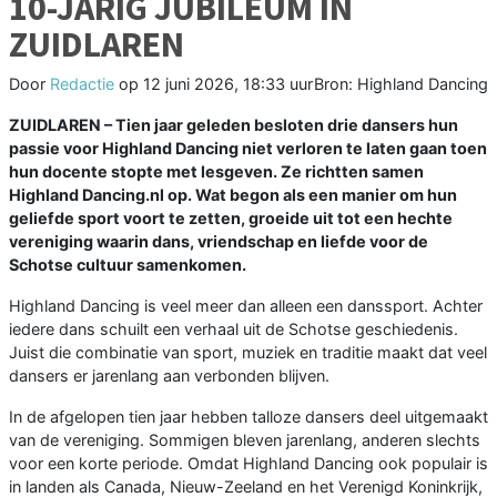
10-JARIG JUBILEUM IN
ZUIDLAREN
Door
Redactie
op
12 juni 2026, 18:33 uur
Bron: Highland Dancing
ZUIDLAREN – Tien jaar geleden besloten drie dansers hun
passie voor Highland Dancing niet verloren te laten gaan toen
hun docente stopte met lesgeven. Ze richtten samen
Highland Dancing.nl op. Wat begon als een manier om hun
geliefde sport voort te zetten, groeide uit tot een hechte
vereniging waarin dans, vriendschap en liefde voor de
Schotse cultuur samenkomen.
Highland Dancing is veel meer dan alleen een danssport. Achter
iedere dans schuilt een verhaal uit de Schotse geschiedenis.
Juist die combinatie van sport, muziek en traditie maakt dat veel
dansers er jarenlang aan verbonden blijven.
In de afgelopen tien jaar hebben talloze dansers deel uitgemaakt
van de vereniging. Sommigen bleven jarenlang, anderen slechts
voor een korte periode. Omdat Highland Dancing ook populair is
in landen als Canada, Nieuw-Zeeland en het Verenigd Koninkrijk,