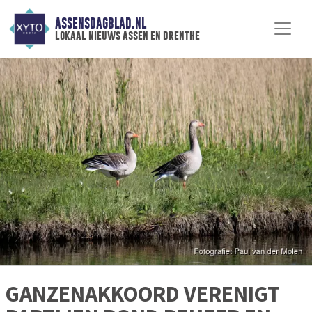
ASSENSDAGBLAD.NL
lokaal nieuws assen en drenthe
GANZENAKKOORD VERENIGT