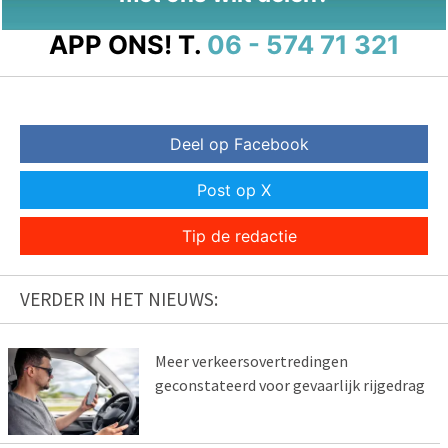
APP ONS!
T.
06 - 574 71 321
Deel op Facebook
Post op X
Tip de redactie
VERDER IN HET NIEUWS:
Meer verkeersovertredingen
geconstateerd voor gevaarlijk rijgedrag