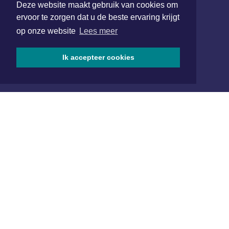
van Benthuizenlaan 1
Deze website maakt gebruik van cookies om
1701 BZ Heerhugowaard
ervoor te zorgen dat u de beste ervaring krijgt
op onze website
Lees meer
072 8200 600
redactie@xyto.nl
Ik accepteer cookies
www.xyto.nl
SOCIAL MEDIA
NIEUWSBRIEF AANMELDEN
Schrijf je in voor onze nieuwsbrief en krijg wekelijks een
samenvatting van alle gebeurtenissen uit jouw regio.
Aanmelden
ONLINE DAGBLADEN