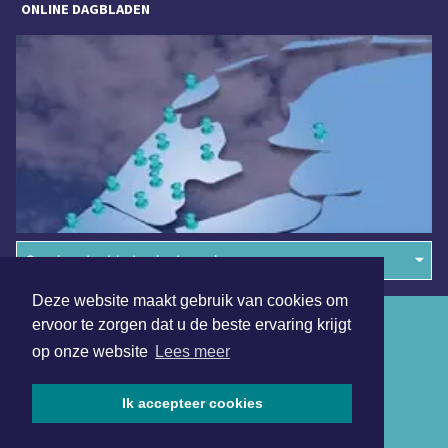
ONLINE DAGBLADEN
Overige dagbladen in de regio
Deze website maakt gebruik van cookies om
Algemene voorwaarden
ervoor te zorgen dat u de beste ervaring krijgt
op onze website
Lees meer
Disclaimer
Privacy Statement
Ik accepteer cookies
Copyright (c) 2026 | Assensdagblad.nl - Alle rechten