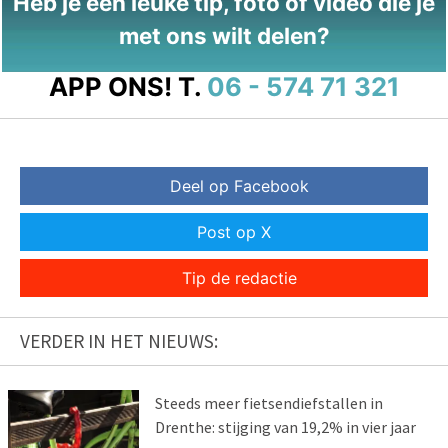
Heb je een leuke tip, foto of video die je
met ons wilt delen?
APP ONS!
T.
06 - 574 71 321
Deel op Facebook
Post op X
Tip de redactie
VERDER IN HET NIEUWS:
Steeds meer fietsendiefstallen in
Drenthe: stijging van 19,2% in vier jaar