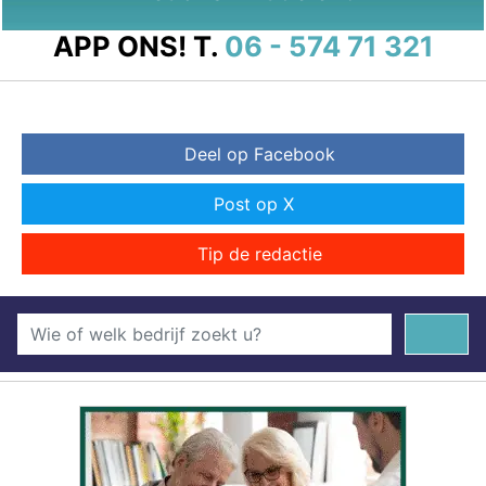
APP ONS!
T.
06 - 574 71 321
Deel op Facebook
Post op X
Tip de redactie