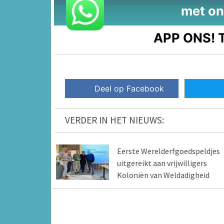
met on
APP ONS!
T
Deel op Facebook
VERDER IN HET NIEUWS:
Eerste Werelderfgoedspeldjes
uitgereikt aan vrijwilligers
Koloniën van Weldadigheid