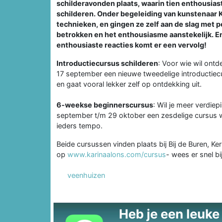
schilderavonden plaats, waarin tien enthousi
schilderen. Onder begeleiding van kunstenaar Ka
technieken, en gingen ze zelf aan de slag met 
betrokken en het enthousiasme aanstekelijk. 
enthousiaste reacties komt er een vervolg!
Introductiecursus schilderen
: Voor wie wil ontd
17 september een nieuwe tweedelige introductiecu
en gaat vooral lekker zelf op ontdekking uit.
6-weekse beginnerscursus
: Wil je meer verdie
september t/m 29 oktober een zesdelige cursus waa
ieders tempo.
Beide cursussen vinden plaats bij Bij de Buren, Ke
op
www.karinaalons.com/cursus
- wees er snel bi
veenhuizen
Heb je een leuke t