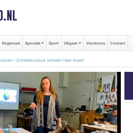
D.NL
Regionaal
Specials
Sport
Uitgaan
Vacatures
Contact
nhuizen – Schildercursus smaakt naar meer!