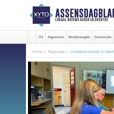
ASSENSDAGBLA
lokaal nieuws assen en drenthe
112
Algemeen
Bedrijvengids
Gemeente
Home
Regionaal
Creatieve energie in Vee