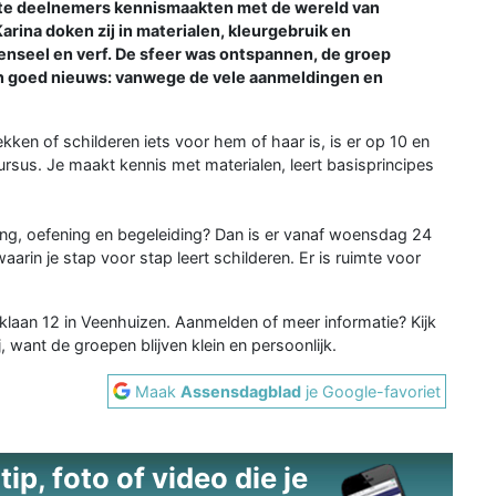
aste deelnemers kennismaakten met de wereld van
rina doken zij in materialen, kleurgebruik en
penseel en verf. De sfeer was ontspannen, de groep
En goed nieuws: vanwege de vele aanmeldingen en
ekken of schilderen iets voor hem of haar is, is er op 10 en
rsus. Je maakt kennis met materialen, leert basisprincipes
ping, oefening en begeleiding? Dan is er vanaf woensdag 24
rin je stap voor stap leert schilderen. Er is ruimte voor
rklaan 12 in Veenhuizen. Aanmelden of meer informatie? Kijk
j, want de groepen blijven klein en persoonlijk.
Maak
Assensdagblad
je Google-favoriet
ip, foto of video die je