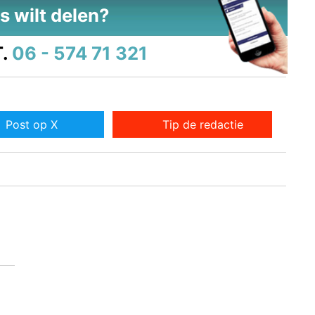
s wilt delen?
.
06 - 574 71 321
Post op X
Tip de redactie