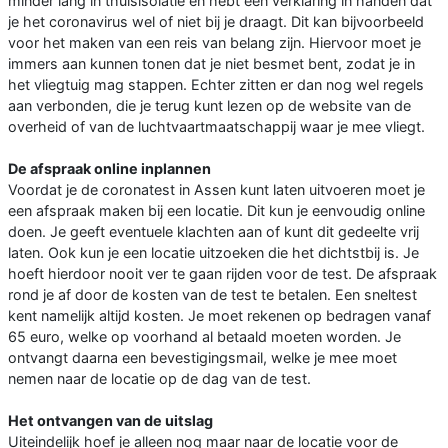
minder lang in thuisisolatie en hebt een verklaring in handen dat
je het coronavirus wel of niet bij je draagt. Dit kan bijvoorbeeld
voor het maken van een reis van belang zijn. Hiervoor moet je
immers aan kunnen tonen dat je niet besmet bent, zodat je in
het vliegtuig mag stappen. Echter zitten er dan nog wel regels
aan verbonden, die je terug kunt lezen op de website van de
overheid of van de luchtvaartmaatschappij waar je mee vliegt.
De afspraak online inplannen
Voordat je de coronatest in Assen kunt laten uitvoeren moet je
een afspraak maken bij een locatie. Dit kun je eenvoudig online
doen. Je geeft eventuele klachten aan of kunt dit gedeelte vrij
laten. Ook kun je een locatie uitzoeken die het dichtstbij is. Je
hoeft hierdoor nooit ver te gaan rijden voor de test. De afspraak
rond je af door de kosten van de test te betalen. Een sneltest
kent namelijk altijd kosten. Je moet rekenen op bedragen vanaf
65 euro, welke op voorhand al betaald moeten worden. Je
ontvangt daarna een bevestigingsmail, welke je mee moet
nemen naar de locatie op de dag van de test.
Het ontvangen van de uitslag
Uiteindelijk hoef je alleen nog maar naar de locatie voor de