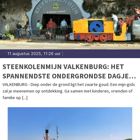
11 augustus 2025, 11:26 uur
|
STEENKOLENMIJN VALKENBURG: HET
SPANNENDSTE ONDERGRONDSE DAGJE
UIT IN VALKENBURG
VALKENBURG - Diep onder de grond ligt het zwarte goud. Een mijn-gids
zal je meenemen op ontdekking. Ga samen met kinderen, vrienden of
familie op [...]