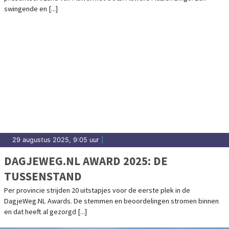
HUISKAMER!
swingende en [...]
29 augustus 2025, 9:05 uur
|
DAGJEWEG.NL AWARD 2025: DE
TUSSENSTAND
Per provincie strijden 20 uitstapjes voor de eerste plek in de
DagjeWeg.NL Awards. De stemmen en beoordelingen stromen binnen
en dat heeft al gezorgd [...]