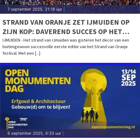
7 september 2025, 21:18 uur
|
STRAND VAN ORANJE ZET IJMUIDEN OP
ZIJN KOP: DAVEREND SUCCES OP HET
STRAND SMAAKT NAAR MEER, EDITIE 2026
IJMUIDEN - Het strand van IJmuiden was gisteren het decor van een
buitengewoon succesvolle eerste editie van het Strand van Oranje
AANGEKONDIGD
festival. Met een [...]
6 september 2025, 6:33 uur
|