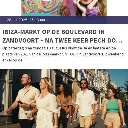
28 juli 2025, 15:13 uur
|
IBIZA-MARKT OP DE BOULEVARD IN
ZANDVOORT – NA TWEE KEER PECH DOOR
HET WEER GAAN WE VOOR EEN LAATSTE
Op zaterdag 9 en zondag 10 augustus vindt de 3e en laatste editie
plaats van 2025 van de Ibiza-markt ON TOUR in Zandvoort. Dit weekend
MOOI WEEKEND!
enkel op de [...]