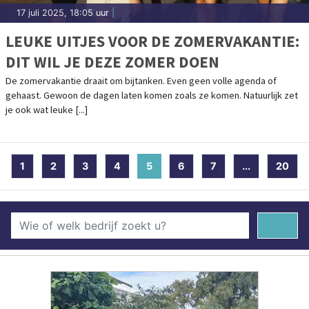
17 juli 2025, 18:05 uur
|
LEUKE UITJES VOOR DE ZOMERVAKANTIE:
DIT WIL JE DEZE ZOMER DOEN
De zomervakantie draait om bijtanken. Even geen volle agenda of
gehaast. Gewoon de dagen laten komen zoals ze komen. Natuurlijk zet
je ook wat leuke [...]
1
2
3
4
5
(current)
6
7
...
20