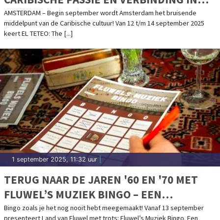
AMSTERDAM – 12 T/M 14 SEPTEMBER
AMSTERDAM – Begin september wordt Amsterdam het bruisende
middelpunt van de Caribische cultuur! Van 12 t/m 14 september 2025
keert EL TETEO: The [...]
1 september 2025, 11:32 uur
|
TERUG NAAR DE JAREN '60 EN '70 MET
FLUWEL’S MUZIEK BINGO – EEN
NOSTALGISCH FEESTJE IN OMA’S
Bingo zoals je het nog nooit hebt meegemaakt! Vanaf 13 september
presenteert Land van Fluwel met trots: Fluwel’s Muziek Bingo. Een