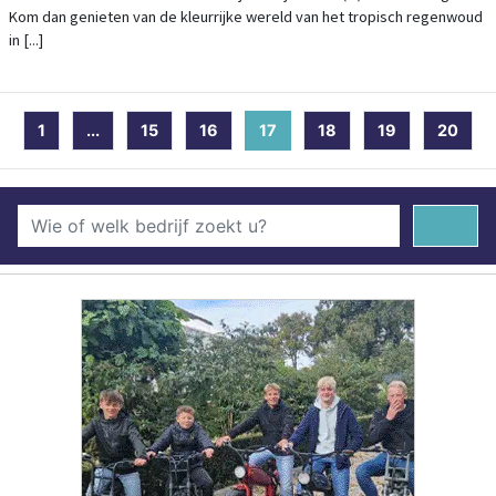
Kom dan genieten van de kleurrijke wereld van het tropisch regenwoud
in [...]
1
...
15
16
17
(current)
18
19
20