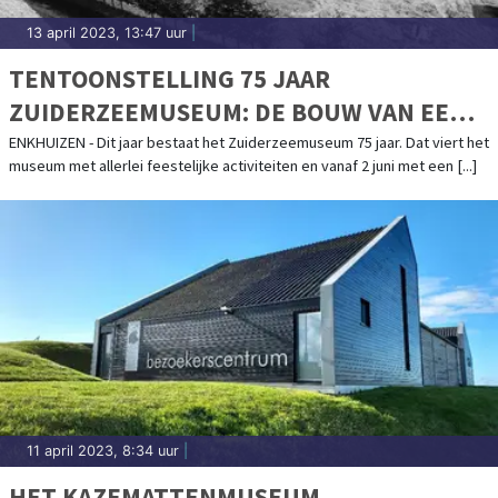
13 april 2023, 13:47 uur
|
TENTOONSTELLING 75 JAAR
ZUIDERZEEMUSEUM: DE BOUW VAN EEN
BUITENGEWOON BIJZONDER
ENKHUIZEN - Dit jaar bestaat het Zuiderzeemuseum 75 jaar. Dat viert het
museum met allerlei feestelijke activiteiten en vanaf 2 juni met een [...]
MUSEUMDORP
11 april 2023, 8:34 uur
|
HET KAZEMATTENMUSEUM