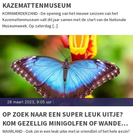
KAZEMATTENMUSEUM
KORNWERDERZAND - De opening van het nieuwe seizoen van het
Kazemattenmuseum valt dit jaar samen met de start van de Nationale
Museumweek. Op zaterdag [...]
28 maart 2023, 9:05 uur
|
OP ZOEK NAAR EEN SUPER LEUK UITJE?
KOM GEZELLIG MINIGOLFEN OF WANDEL
TUSSEN DE MOOISTE VLINDERS !
WAARLAND - Ook zin in een leuk uitje met je vriend(in) of het hele gezin?