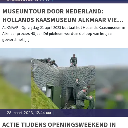
MUSEUMTOUR DOOR NEDERLAND:
HOLLANDS KAASMUSEUM ALKMAAR VIERT
40-JARIG JUBILEUM
ALKMAAR - Op vrijdag 21 april 2023 bestaat het Hollands Kaasmuseum in
Alkmaar precies 40 jaar. Dit jubileum wordt in de loop van het jaar
gevierd met [...]
28 maart 2023, 12:44 uur
|
ACTIE TIJDENS OPENINGSWEEKEND IN