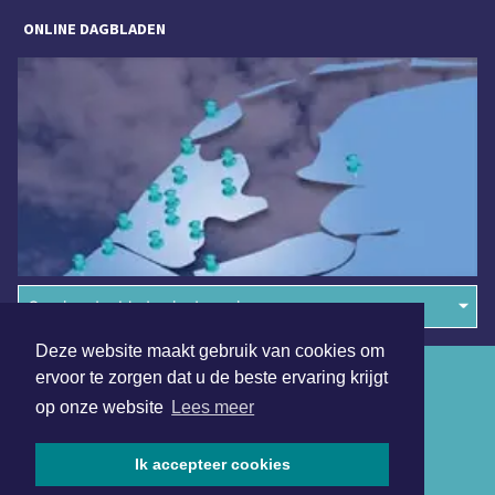
ONLINE DAGBLADEN
Overige dagbladen in de regio
Deze website maakt gebruik van cookies om
Algemene voorwaarden
ervoor te zorgen dat u de beste ervaring krijgt
op onze website
Lees meer
Disclaimer
Privacy Statement
Ik accepteer cookies