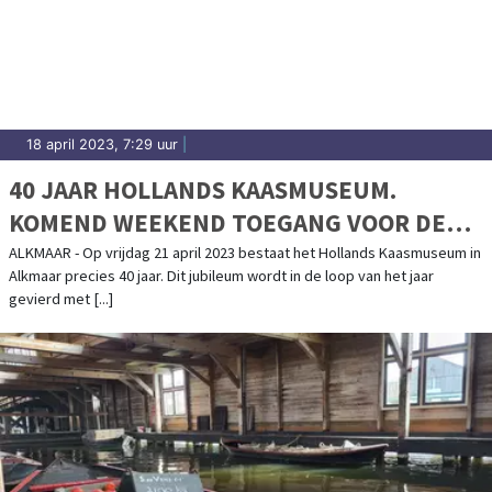
18 april 2023, 7:29 uur
|
40 JAAR HOLLANDS KAASMUSEUM.
KOMEND WEEKEND TOEGANG VOOR DE
PRIJZEN VAN 1983
ALKMAAR - Op vrijdag 21 april 2023 bestaat het Hollands Kaasmuseum in
Alkmaar precies 40 jaar. Dit jubileum wordt in de loop van het jaar
gevierd met [...]