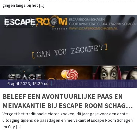
gingen langs bij het [...]
6 april 2023, 15:39 uur
|
BELEEF EEN AVONTUURLIJKE PAAS EN
MEIVAKANTIE BIJ ESCAPE ROOM SCHAGEN
& CITY ADVENTURES!
Vergeet het traditionele eieren zoeken, dit jaar ga je voor een echte
uitdaging tijdens de paasdagen en meivakantie! Escape Room Schagen
en City [...]