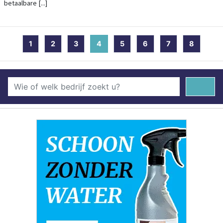
betaalbare [...]
1
2
3
4
(current)
5
6
7
8