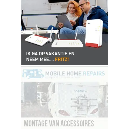
Assen
Politie deelt beelden van explosies
Klaverstraat en Entingestraat Assen
Flitsmarathon van start: extra
snelheidscontroles in Nederland en
populaire vakantielanden
Betaalbare trouwringen kopen: zo
bespaar je zonder in te leveren op
kwaliteit
Hotels in Assen