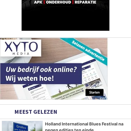
Hoofdvestiging:
van Benthuizenlaan 1
1701 BZ Heerhugowaard
072 8200 600
redactie@xyto.nl
www.xyto.nl
SOCIAL MEDIA
NIEUWSBRIEF AANMELDEN
Schrijf je in voor onze nieuwsbrief en krijg wekelijks een
samenvatting van alle gebeurtenissen uit jouw regio.
Aanmelden