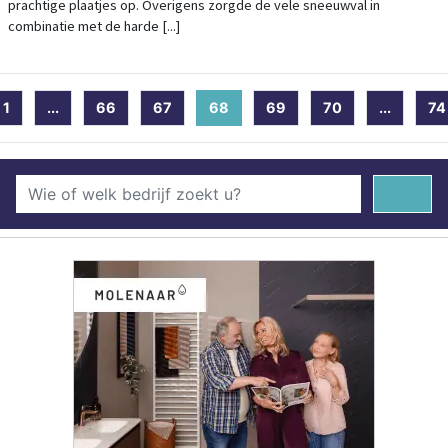
prachtige plaatjes op. Overigens zorgde de vele sneeuwval in
combinatie met de harde [...]
1
...
66
67
68
(current)
69
70
...
74