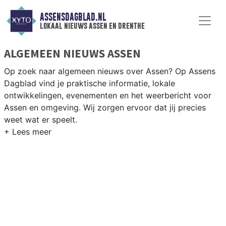
ASSENSDAGBLAD.NL
lokaal nieuws assen en drenthe
ALGEMEEN NIEUWS ASSEN
Op zoek naar algemeen nieuws over Assen? Op Assens
Dagblad vind je praktische informatie, lokale
ontwikkelingen, evenementen en het weerbericht voor
Assen en omgeving. Wij zorgen ervoor dat jij precies
weet wat er speelt.
PRAKTISCHE INFORMATIE ASSEN
Van wegwerkzaamheden op de A28 en evenementen als
de TT van Assen tot praktische informatie over
voorzieningen in de Drentse hoofdstad.