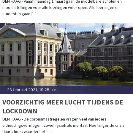
WEER OPEN. WAT BETEKENT DAT?
DEN HAAG - Vanaf maandag 1 maart gaan de middelbare scholen en
mbo-instellingen voor alle leerlingen weer open. Alle leerlingen en
studenten gaan [...]
23 februari 2021, 19:25 uur
|
VOORZICHTIG MEER LUCHT TIJDENS DE
LOCKDOWN
DEN HAAG - De coronamaatregelen vragen veel van ieders
uithoudingsvermogen, zowel fysiek als mentaal. Hoe langer de crisis
duurt, hoe zwaarder het [...]