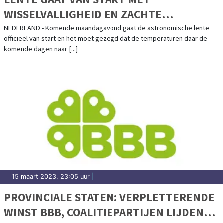
WISSELVALLIGHEID EN ZACHTE
TEMPERATUREN
NEDERLAND - Komende maandagavond gaat de astronomische lente
officieel van start en het moet gezegd dat de temperaturen daar de
komende dagen naar [...]
15 maart 2023, 23:05 uur
|
PROVINCIALE STATEN: VERPLETTERENDE
WINST BBB, COALITIEPARTIJEN LIJDEN