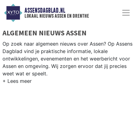
ASSENSDAGBLAD.NL
lokaal nieuws assen en drenthe
ALGEMEEN NIEUWS ASSEN
Op zoek naar algemeen nieuws over Assen? Op Assens
Dagblad vind je praktische informatie, lokale
ontwikkelingen, evenementen en het weerbericht voor
Assen en omgeving. Wij zorgen ervoor dat jij precies
weet wat er speelt.
PRAKTISCHE INFORMATIE ASSEN
Van wegwerkzaamheden op de A28 en evenementen als
de TT van Assen tot praktische informatie over
voorzieningen in de Drentse hoofdstad.