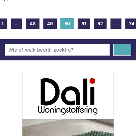
1
...
48
49
50
(current)
51
52
...
74