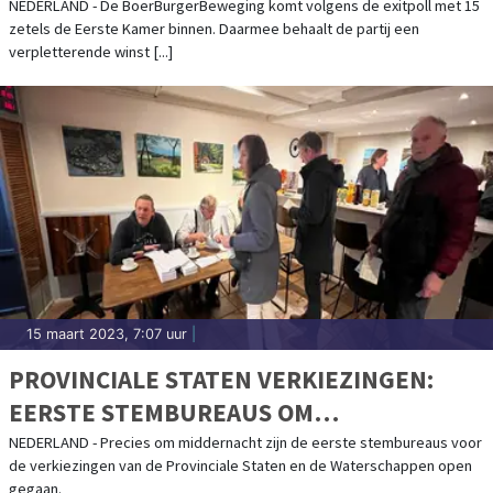
VERLIES
NEDERLAND - De BoerBurgerBeweging komt volgens de exitpoll met 15
zetels de Eerste Kamer binnen. Daarmee behaalt de partij een
verpletterende winst [...]
15 maart 2023, 7:07 uur
|
PROVINCIALE STATEN VERKIEZINGEN:
EERSTE STEMBUREAUS OM
MIDDERNACHT AL GEOPEND
NEDERLAND - Precies om middernacht zijn de eerste stembureaus voor
de verkiezingen van de Provinciale Staten en de Waterschappen open
gegaan.