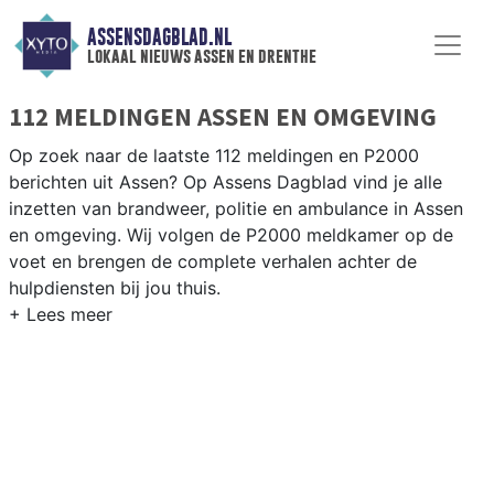
ASSENSDAGBLAD.NL
lokaal nieuws assen en drenthe
112 MELDINGEN ASSEN EN OMGEVING
Op zoek naar de laatste 112 meldingen en P2000
berichten uit Assen? Op Assens Dagblad vind je alle
inzetten van brandweer, politie en ambulance in Assen
en omgeving. Wij volgen de P2000 meldkamer op de
voet en brengen de complete verhalen achter de
hulpdiensten bij jou thuis.
P2000 MELDINGEN ASSEN
Van incidenten op de A28 en de N33 tot meldingen in
wijken als Peelo, Pittelo en het centrum van Assen —
onze redactie volgt het 112-nieuws.