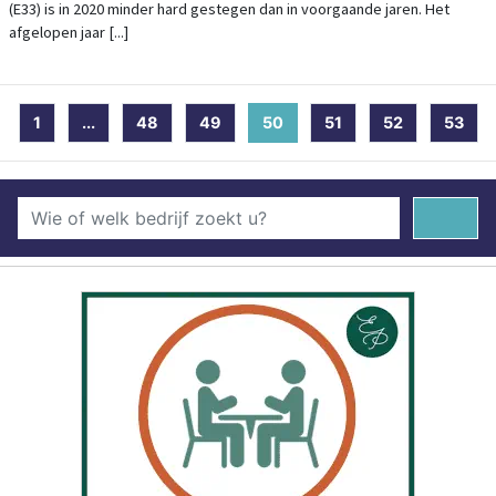
(E33) is in 2020 minder hard gestegen dan in voorgaande jaren. Het
afgelopen jaar [...]
1
...
48
49
50
(current)
51
52
53