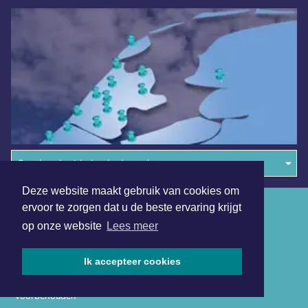
Overige dagbladen in de regio
Deze website maakt gebruik van cookies om
Algemene voorwaarden
ervoor te zorgen dat u de beste ervaring krijgt
op onze website
Lees meer
Disclaimer
Privacy Statement
Ik accepteer cookies
Copyright (c) 2026 | Assensdagblad.nl - Alle rechten
voorbehouden