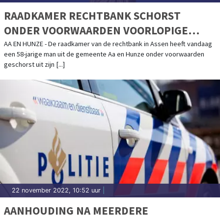
RAADKAMER RECHTBANK SCHORST
ONDER VOORWAARDEN VOORLOPIGE
HECHTENIS VAN DRENTSE
AA EN HUNZE - De raadkamer van de rechtbank in Assen heeft vandaag
een 58-jarige man uit de gemeente Aa en Hunze onder voorwaarden
HOOFDVERDACHTE IN GROOT
geschorst uit zijn [...]
WITWASONDERZOEK
22 november 2022, 10:52 uur
|
AANHOUDING NA MEERDERE