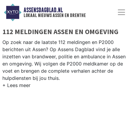
ASSENSDAGBLAD.NL
lokaal nieuws assen en drenthe
112 MELDINGEN ASSEN EN OMGEVING
Op zoek naar de laatste 112 meldingen en P2000
berichten uit Assen? Op Assens Dagblad vind je alle
inzetten van brandweer, politie en ambulance in Assen
en omgeving. Wij volgen de P2000 meldkamer op de
voet en brengen de complete verhalen achter de
hulpdiensten bij jou thuis.
P2000 MELDINGEN ASSEN
Van incidenten op de A28 en de N33 tot meldingen in
wijken als Peelo, Pittelo en het centrum van Assen —
onze redactie volgt het 112-nieuws.