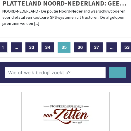
PLATTELAND NOORD-NEDERLAND: GEEF
GPS-DIEVEN GEEN KANS
NOORD-NEDERLAND - De politie Noord-Nederland waarschuwt boeren
voor diefstal van kostbare GPS-systemen uit tractoren. De afgelopen
jaren zien we een [...]
1
...
33
34
35
(current)
36
37
...
53