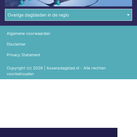
Overige dagbladen in de regio
Algemene voorwaarden
Disclaimer
Privacy Statement
Copyright (c) 2026 | Assensdagblad.nl - Alle rechten
voorbehouden