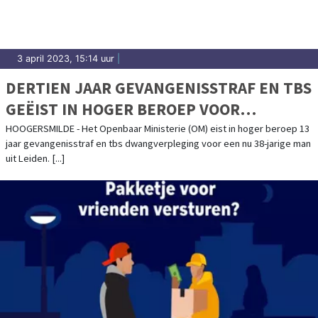
3 april 2023, 15:14 uur
|
DERTIEN JAAR GEVANGENISSTRAF EN TBS
GEËIST IN HOGER BEROEP VOOR
DOODSLAG OP CAMPING HOOGERSMILDE
HOOGERSMILDE - Het Openbaar Ministerie (OM) eist in hoger beroep 13
jaar gevangenisstraf en tbs dwangverpleging voor een nu 38-jarige man
uit Leiden. [...]