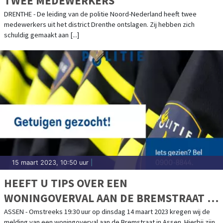
TWEE MEDEWERKERS
DRENTHE - De leiding van de politie Noord-Nederland heeft twee
medewerkers uit het district Drenthe ontslagen. Zij hebben zich
schuldig gemaakt aan [...]
15 maart 2023, 10:50 uur
|
HEEFT U TIPS OVER EEN
WONINGOVERVAL AAN DE BREMSTRAAT IN
ASSEN?
ASSEN - Omstreeks 19:30 uur op dinsdag 14 maart 2023 kregen wij de
melding van een woningoverval aan de Bremstraat in Assen. Hierbij zijn