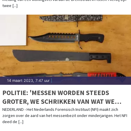
twee [...]
14 maart 2023, 7:47 uur
|
POLITIE: 'MESSEN WORDEN STEEDS
GROTER, WE SCHRIKKEN VAN WAT WE
ZIEN’
NEDERLAND - Het Nederlands Forensisch Instituut (NFI) maakt zich
zorgen over de aard van het messenbezit onder minderjarigen. Het NFI
deed de [...]