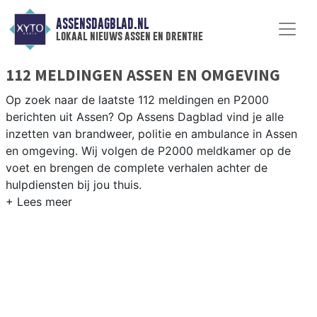
ASSENSDAGBLAD.NL
lokaal nieuws assen en drenthe
112 MELDINGEN ASSEN EN OMGEVING
Op zoek naar de laatste 112 meldingen en P2000
berichten uit Assen? Op Assens Dagblad vind je alle
inzetten van brandweer, politie en ambulance in Assen
en omgeving. Wij volgen de P2000 meldkamer op de
voet en brengen de complete verhalen achter de
hulpdiensten bij jou thuis.
P2000 MELDINGEN ASSEN
Van incidenten op de A28 en de N33 tot meldingen in
wijken als Peelo, Pittelo en het centrum van Assen —
onze redactie volgt het 112-nieuws.