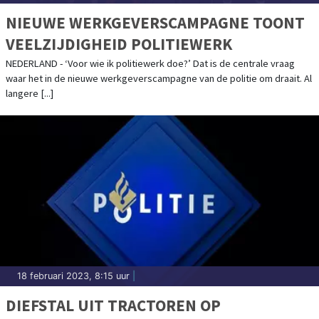
NIEUWE WERKGEVERSCAMPAGNE TOONT
VEELZIJDIGHEID POLITIEWERK
NEDERLAND - ‘Voor wie ik politiewerk doe?’ Dat is de centrale vraag
waar het in de nieuwe werkgeverscampagne van de politie om draait. Al
langere [...]
18 februari 2023, 8:15 uur
|
DIEFSTAL UIT TRACTOREN OP