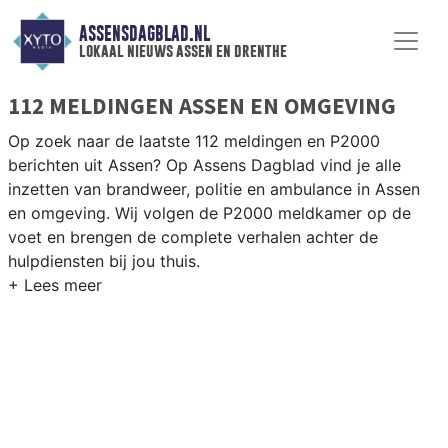
ASSENSDAGBLAD.NL
lokaal nieuws assen en drenthe
112 MELDINGEN ASSEN EN OMGEVING
Op zoek naar de laatste 112 meldingen en P2000
berichten uit Assen? Op Assens Dagblad vind je alle
inzetten van brandweer, politie en ambulance in Assen
en omgeving. Wij volgen de P2000 meldkamer op de
voet en brengen de complete verhalen achter de
hulpdiensten bij jou thuis.
P2000 MELDINGEN ASSEN
Van incidenten op de A28 en de N33 tot meldingen in
wijken als Peelo, Pittelo en het centrum van Assen —
onze redactie volgt het 112-nieuws.