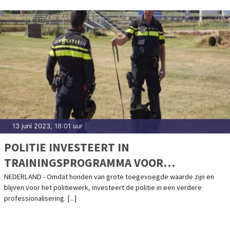
13 juni 2023, 18:01 uur
|
POLITIE INVESTEERT IN
TRAININGSPROGRAMMA VOOR
SURVEILLANCEHONDEN
NEDERLAND - Omdat honden van grote toegevoegde waarde zijn en
blijven voor het politiewerk, investeert de politie in een verdere
professionalisering. [...]