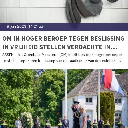
9 juni 2023, 14:21 uur
|
OM IN HOGER BEROEP TEGEN BESLISSING
IN VRIJHEID STELLEN VERDACHTE IN
ZAAK OVERLEDEN PATIËNTEN IN ASSER
ASSEN - Het Openbaar Ministerie (OM) heeft besloten hoger beroep in
te stellen tegen een beslissing van de raadkamer van de rechtbank [...]
ZIEKENHUIS