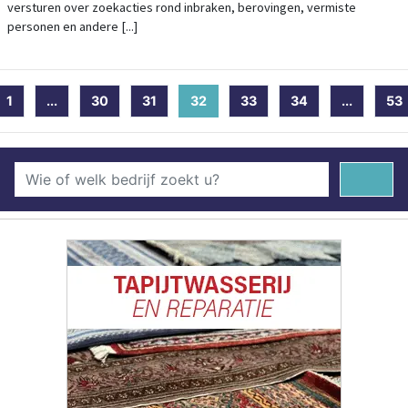
versturen over zoekacties rond inbraken, berovingen, vermiste
personen en andere [...]
1
...
30
31
32
(current)
33
34
...
53