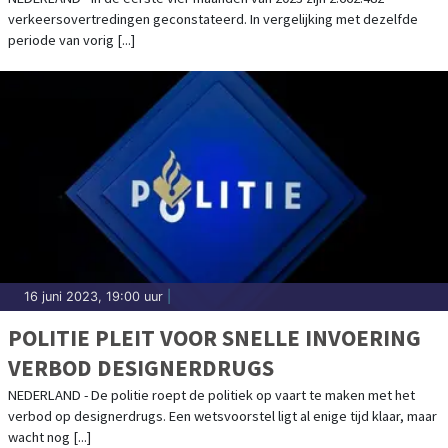
VIER MAANDEN 2023
verkeersovertredingen geconstateerd. In vergelijking met dezelfde
periode van vorig [...]
16 juni 2023, 19:00 uur
|
POLITIE PLEIT VOOR SNELLE INVOERING
VERBOD DESIGNERDRUGS
NEDERLAND - De politie roept de politiek op vaart te maken met het
verbod op designerdrugs. Een wetsvoorstel ligt al enige tijd klaar, maar
wacht nog [...]