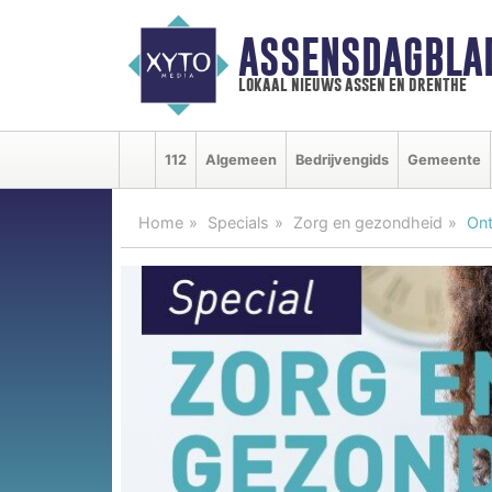
ASSENSDAGBLA
lokaal nieuws assen en drenthe
112
Algemeen
Bedrijvengids
Gemeente
Home
Specials
Zorg en gezondheid
Ont