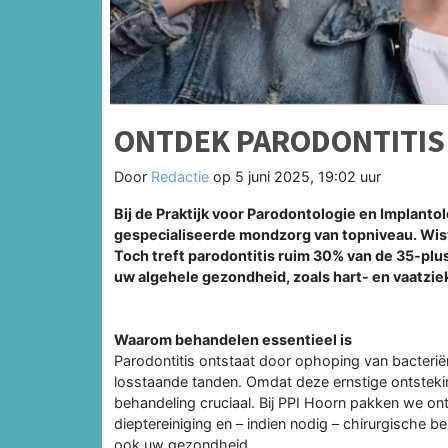
ONTDEK PARODONTITIS 
Door
Redactie
op
5 juni 2025, 19:02 uur
Bij de Praktijk voor Parodontologie en Implanto
gespecialiseerde mondzorg van topniveau. Wis
Toch treft parodontitis ruim 30% van de 35-plus
uw algehele gezondheid, zoals hart- en vaatzie
Waarom behandelen essentieel is
Parodontitis ontstaat door ophoping van bacterië
losstaande tanden. Omdat deze ernstige ontsteking
behandeling cruciaal. Bij PPI Hoorn pakken we o
dieptereiniging en – indien nodig – chirurgische 
ook uw gezondheid.