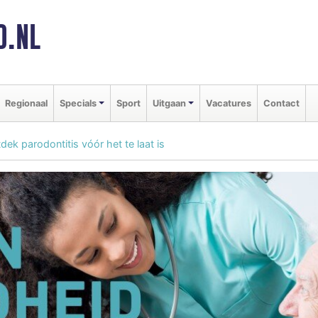
D.NL
Regionaal
Specials
Sport
Uitgaan
Vacatures
Contact
dek parodontitis vóór het te laat is