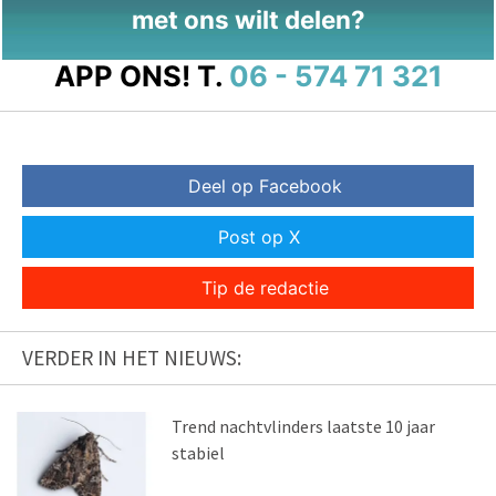
met ons wilt delen?
APP ONS!
T.
06 - 574 71 321
Deel op Facebook
Post op X
Tip de redactie
VERDER IN HET NIEUWS:
Trend nachtvlinders laatste 10 jaar
stabiel