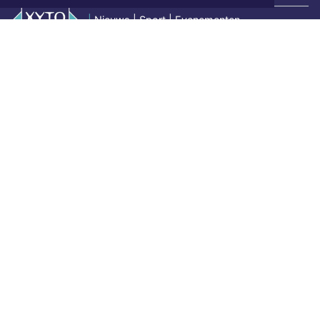
|
Nieuws | Sport | Evenementen
Hoofdvestiging:
van Benthuizenlaan 1
1701 BZ Heerhugowaard
072 8200 600
redactie@xyto.nl
www.xyto.nl
SOCIAL MEDIA
NIEUWSBRIEF AANMELDEN
Schrijf je in voor onze nieuwsbrief en krijg wekelijks een
samenvatting van alle gebeurtenissen uit jouw regio.