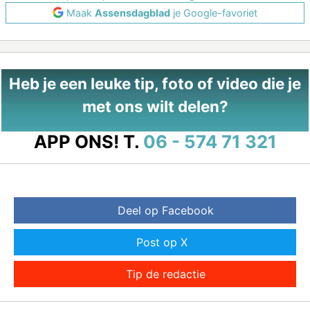
Maak
Assensdagblad
je Google-favoriet
Heb je een leuke tip, foto of video die je
met ons wilt delen?
APP ONS!
T.
06 - 574 71 321
Deel op Facebook
Post op X
Tip de redactie