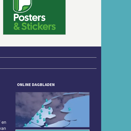
Volgende
ONLINE DAGBLADEN
f en
van