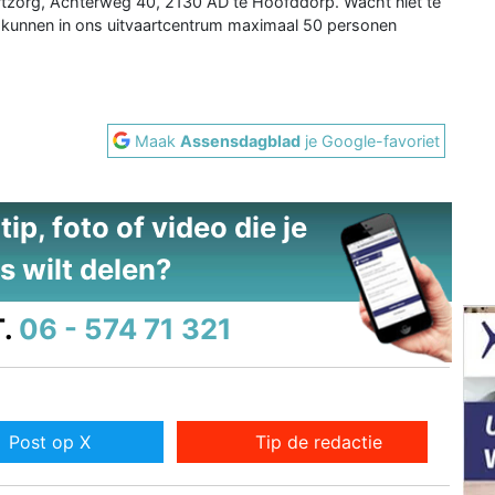
rtzorg, Achterweg 40, 2130 AD te Hoofddorp. Wacht niet te
M kunnen in ons uitvaartcentrum maximaal 50 personen
Maak
Assensdagblad
je Google-favoriet
ip, foto of video die je
s wilt delen?
.
06 - 574 71 321
Post op X
Tip de redactie