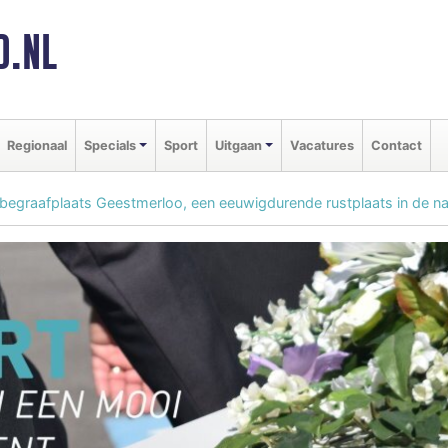
D.NL
Regionaal
Specials
Sport
Uitgaan
Vacatures
Contact
begraafplaats Geestmerloo, een eeuwigdurende rustplaats in de na