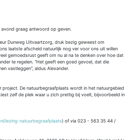
ze avond graag antwoord op geven.
ecteur Dunweg Uitvaartzorg, druk bezig geweest om
s laatste afscheid natuurlijk nog ver voor ons uit willen
l veel gemoedsrust geeft om nu al na te denken over hoe dat
 ander te regelen. “Het geeft een goed gevoel, dat die
nen vastleggen”, aldus Alexander.
 project. De natuurbegraafplaats wordt in het natuurgebied
t zelf de plek waar u zich prettig bij voelt, bijvoorbeeld in
l/lezing-natuurbegraafplaats
) of via 023 - 563 35 44 /