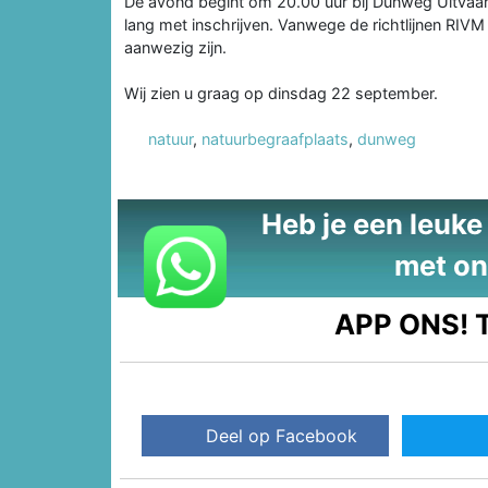
De avond begint om 20.00 uur bij Dunweg Uitvaa
lang met inschrijven. Vanwege de richtlijnen RIV
aanwezig zijn.
Wij zien u graag op dinsdag 22 september.
natuur
,
natuurbegraafplaats
,
dunweg
Heb je een leuke t
met on
APP ONS!
T
Deel op Facebook